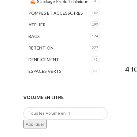
Stockage Produit chimique
4
POMPES ET ACCESSOIRES
162
ATELIER
197
BACS
174
RETENTION
277
DENEIGEMENT
71
4 f
ESPACES VERTS
81
VOLUME EN LITRE
Appliquer