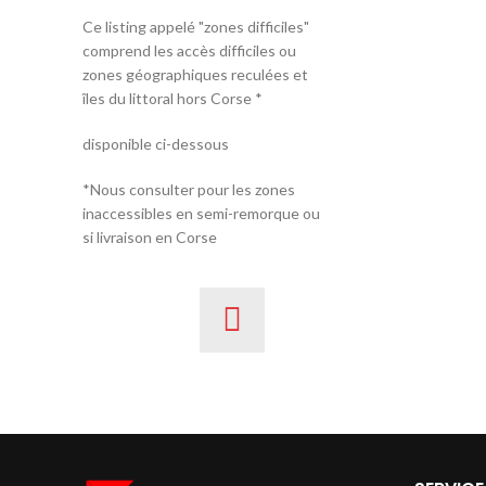
Ce listing appelé "zones difficiles"
comprend les accès difficiles ou
zones géographiques reculées et
îles du littoral hors Corse *
disponible ci-dessous
*Nous consulter pour les zones
inaccessibles en semi-remorque ou
si livraison en Corse