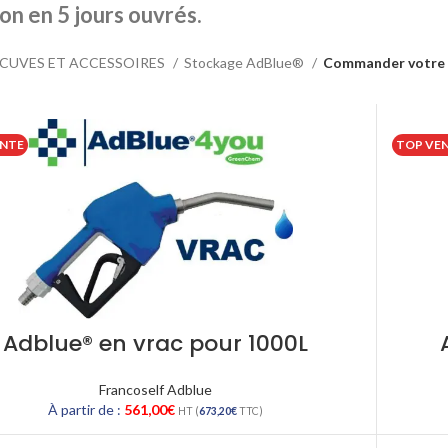
son en 5 jours ouvrés.
CUVES ET ACCESSOIRES
Stockage AdBlue®
Commander votre
ENTE
TOP VE
Adblue® en vrac pour 1000L
Francoself Adblue
À partir de :
561,00
€
HT (
673,20
€
TTC)