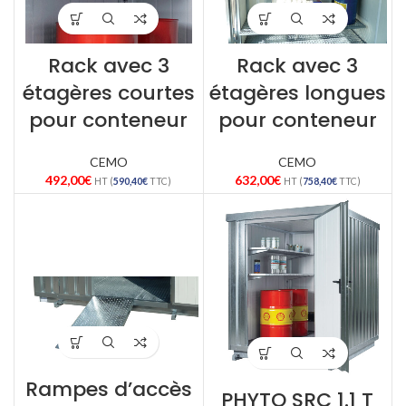
Rack avec 3
Rack avec 3
étagères courtes
étagères longues
pour conteneur
pour conteneur
CEMO
CEMO
492,00
€
632,00
€
HT (
590,40
€
TTC)
HT (
758,40
€
TTC)
Rampes d’accès
PHYTO SRC 1.1 T