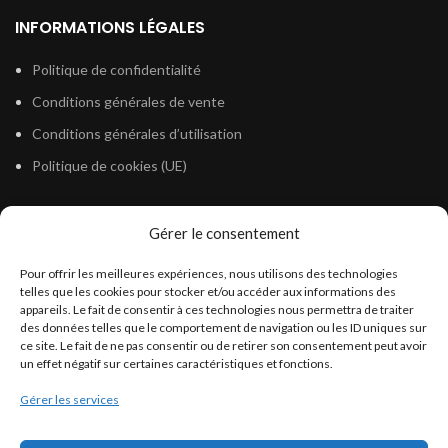
INFORMATIONS LÉGALES
Politique de confidentialité
Conditions générales de vente
Conditions générales d’utilisation
Politique de cookies (UE)
Gérer le consentement
LÉGISLATION
Pour offrir les meilleures expériences, nous utilisons des technologies
Législation Gasoil Fioul GNR
telles que les cookies pour stocker et/ou accéder aux informations des
appareils. Le fait de consentir à ces technologies nous permettra de traiter
Législation Essence
des données telles que le comportement de navigation ou les ID uniques sur
Législation Adblue
ce site. Le fait de ne pas consentir ou de retirer son consentement peut avoir
un effet négatif sur certaines caractéristiques et fonctions.
Législation Eau
Gérer les services
Législation Lubrifiant
Législation Phytosanitaire