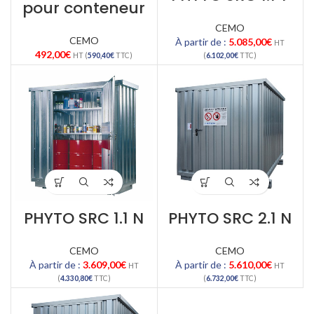
pour conteneur
CEMO
CEMO
À partir de :
5.085,00
€
HT
492,00
€
HT (
590,40
€
TTC)
(
6.102,00
€
TTC)
PHYTO SRC 1.1 N
PHYTO SRC 2.1 N
CEMO
CEMO
À partir de :
3.609,00
€
À partir de :
5.610,00
€
HT
HT
(
4.330,80
€
TTC)
(
6.732,00
€
TTC)