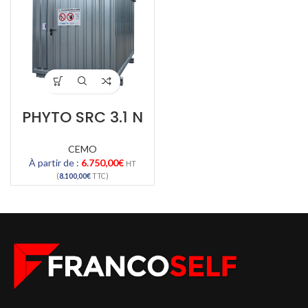
PHYTO SRC 3.1 N
CEMO
À partir de :
6.750,00
€
HT
(
8.100,00
€
TTC)