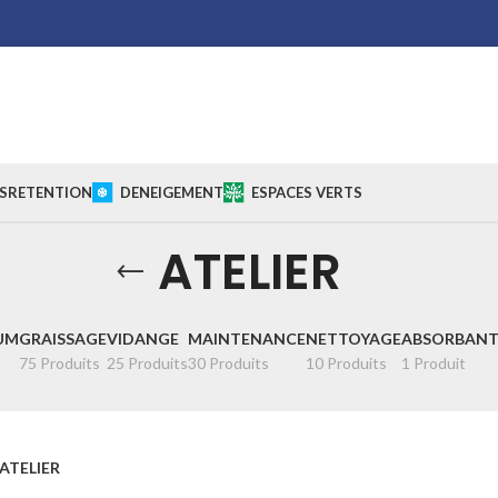
S
RETENTION
DENEIGEMENT
ESPACES VERTS
ATELIER
IUM
GRAISSAGE
VIDANGE
MAINTENANCE
NETTOYAGE
ABSORBANT
75 Produits
25 Produits
30 Produits
10 Produits
1 Produit
ATELIER