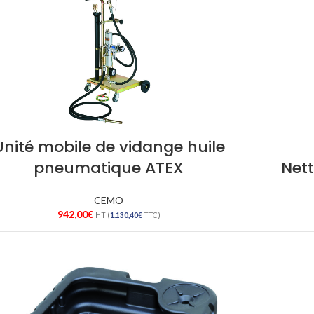
Unité mobile de vidange huile
pneumatique ATEX
Net
CEMO
942,00
€
HT (
1.130,40
€
TTC)