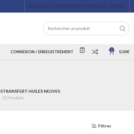
BLOG
ACHAT DE CARBURANT
ACHAT ADBLUE®
CONTACT
0
CONNEXION / ENREGISTREMENT
0,00
€
S
TRANSFERT HUILES NEUVES
22 Produits
Filtres