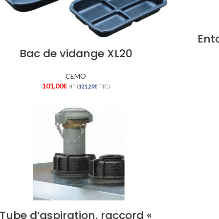
Ent
Bac de vidange XL20
CEMO
101,00
€
HT (
121,20
€
TTC)
Tube d‘aspiration, raccord «