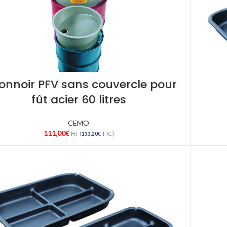
onnoir PFV sans couvercle pour
fût acier 60 litres
CEMO
111,00
€
HT (
133,20
€
TTC)