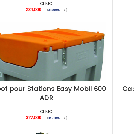
CEMO
284,00
€
HT (
340,80
€
TTC)
ot pour Stations Easy Mobil 600
Cap
ADR
CEMO
377,00
€
HT (
452,40
€
TTC)