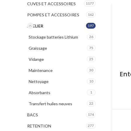
CUVES ET ACCESSOIRES
1177
POMPES ET ACCESSOIRES
162
ATELIER
197
Stockage batteries Lithium
26
Graissage
75
Vidange
25
Maintenance
30
Ent
Nettoyage
10
Absorbants
1
Transfert huiles neuves
22
BACS
174
RETENTION
277