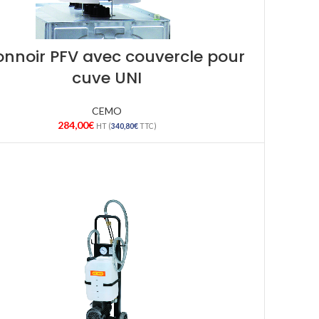
onnoir PFV avec couvercle pour
cuve UNI
CEMO
284,00
€
HT (
340,80
€
TTC)