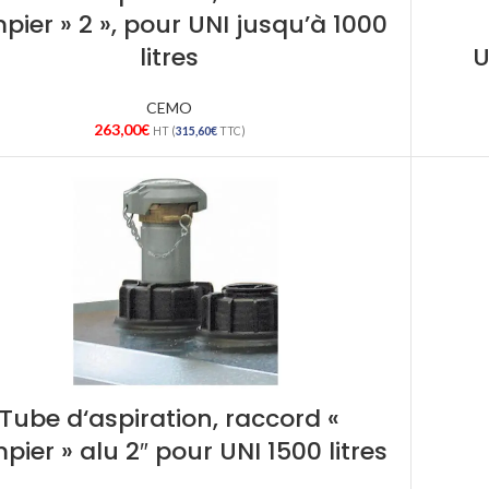
ier » 2 », pour UNI jusqu’à 1000
litres
U
CEMO
263,00
€
HT (
315,60
€
TTC)
Tube d‘aspiration, raccord «
ier » alu 2″ pour UNI 1500 litres