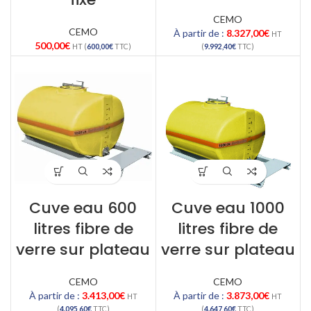
CEMO
CEMO
À partir de :
8.327,00
€
HT
500,00
€
HT (
600,00
€
TTC)
(
9.992,40
€
TTC)
Cuve eau 600
Cuve eau 1000
litres fibre de
litres fibre de
verre sur plateau
verre sur plateau
CEMO
CEMO
À partir de :
3.413,00
€
À partir de :
3.873,00
€
HT
HT
(
4.095,60
€
TTC)
(
4.647,60
€
TTC)