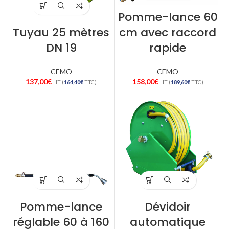
Pomme-lance 60
Tuyau 25 mètres
cm avec raccord
DN 19
rapide
CEMO
CEMO
137,00
€
158,00
€
HT (
164,40
€
TTC)
HT (
189,60
€
TTC)
Pomme-lance
Dévidoir
réglable 60 à 160
automatique