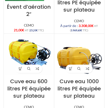
litres PE équipée
Évent d’aération
sur plateau
2″
CEMO
CEMO
À partir de :
3.308,00
€
HT
21,00
€
HT (
25,20
€
TTC)
(
3.969,60
€
TTC)
Cuve eau 600
Cuve eau 1000
litres PE équipée
litres PE équipée
sur plateau
sur plateau
CEMO
CEMO