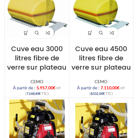
Cuve eau 3000
Cuve eau 4500
litres fibre de
litres fibre de
verre sur plateau
verre sur plateau
CEMO
CEMO
À partir de :
5.957,00
€
À partir de :
7.110,00
€
HT
HT
(
7.148,40
€
TTC)
(
8.532,00
€
TTC)