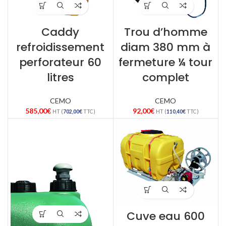
Caddy
Trou d’homme
refroidissement
diam 380 mm à
perforateur 60
fermeture ¼ tour
litres
complet
CEMO
CEMO
585,00
€
92,00
€
HT (
702,00
€
TTC)
HT (
110,40
€
TTC)
Cuve eau 600