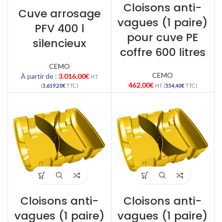
Cloisons anti-
Cuve arrosage
vagues (1 paire)
PFV 400 l
pour cuve PE
silencieux
coffre 600 litres
CEMO
CEMO
À partir de :
3.016,00
€
HT
462,00
€
(
3.619,20
€
TTC)
HT (
554,40
€
TTC)
Cloisons anti-
Cloisons anti-
vagues (1 paire)
vagues (1 paire)