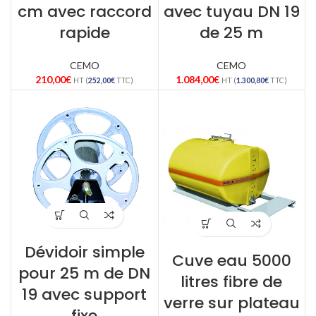
cm avec raccord
avec tuyau DN 19
rapide
de 25 m
CEMO
CEMO
210,00
€
1.084,00
€
HT (
252,00
€
TTC)
HT (
1.300,80
€
TTC)
Dévidoir simple
Cuve eau 5000
pour 25 m de DN
litres fibre de
19 avec support
verre sur plateau
fixe