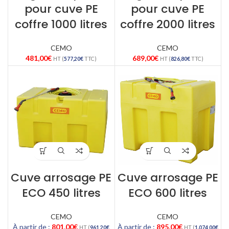
pour cuve PE
pour cuve PE
coffre 1000 litres
coffre 2000 litres
CEMO
CEMO
481,00
€
689,00
€
HT (
577,20
€
TTC)
HT (
826,80
€
TTC)
Cuve arrosage PE
Cuve arrosage PE
ECO 450 litres
ECO 600 litres
CEMO
CEMO
À partir de :
801,00
€
À partir de :
895,00
€
HT (
961,20
€
HT (
1.074,00
€