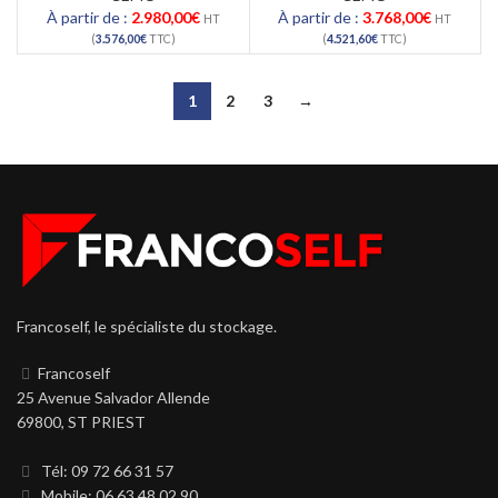
À partir de :
2.980,00
€
À partir de :
3.768,00
€
HT
HT
(
3.576,00
€
TTC)
(
4.521,60
€
TTC)
1
2
3
→
Francoself, le spécialiste du stockage.
Francoself
25 Avenue Salvador Allende
69800, ST PRIEST
Tél: 09 72 66 31 57
Mobile: 06 63 48 02 90