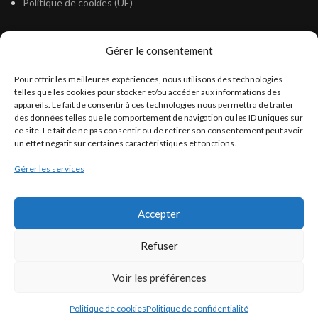
Politique de cookies (UE)
Gérer le consentement
LÉGISLATION
Pour offrir les meilleures expériences, nous utilisons des technologies
Législation Gasoil Fioul GNR
telles que les cookies pour stocker et/ou accéder aux informations des
appareils. Le fait de consentir à ces technologies nous permettra de traiter
Législation Essence
des données telles que le comportement de navigation ou les ID uniques sur
Législation Adblue
ce site. Le fait de ne pas consentir ou de retirer son consentement peut avoir
un effet négatif sur certaines caractéristiques et fonctions.
Législation Eau
Gérer les services
Législation Lubrifiant
Législation Phytosanitaire
Accepter
Législation Rétention
Législation Déneigement
Refuser
Voir les préférences
Politique de cookies
Politique de confidentialité
Francoself
COPYRIGHT ©
- Tous droits réservés.