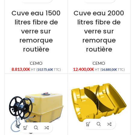
Cuve eau 1500
Cuve eau 2000
litres fibre de
litres fibre de
verre sur
verre sur
remorque
remorque
routière
routière
CEMO
CEMO
8.813,00
€
12.400,00
€
HT (
10.575,60
€
TTC)
HT (
14.880,00
€
TTC)