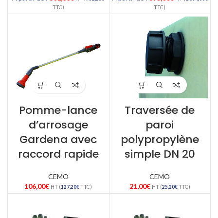
TTC)
TTC)
Pomme-lance
Traversée de
d’arrosage
paroi
Gardena avec
polypropylène
raccord rapide
simple DN 20
CEMO
CEMO
106,00
€
21,00
€
HT (
127,20
€
TTC)
HT (
25,20
€
TTC)