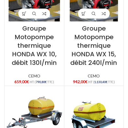
Groupe
Groupe
Motopompe
Motopompe
thermique
thermique
HONDA WX 10,
HONDA WX 15,
débit 130l/min
débit 240l/min
CEMO
CEMO
659,00
€
942,00
€
HT (
790,80
€
TTC)
HT (
1.130,40
€
TTC)