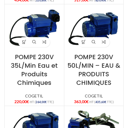
HT (
520,80
€
TTC)
HT (
620,40
€
TTC)
POMPE 230V
POMPE 230V
35L/Min Eau et
50L/MIN – EAU &
Produits
PRODUITS
Chimiques
CHIMIQUES
COGETIL
COGETIL
220,00
€
363,00
€
HT (
264,00
€
TTC)
HT (
435,60
€
TTC)