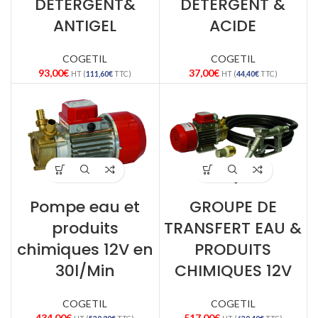
DETERGENT&
DETERGENT &
ANTIGEL
ACIDE
COGETIL
COGETIL
93,00
€
37,00
€
HT (
111,60
€
TTC)
HT (
44,40
€
TTC)
Pompe eau et
GROUPE DE
produits
TRANSFERT EAU &
chimiques 12V en
PRODUITS
30l/Min
CHIMIQUES 12V
COGETIL
COGETIL
434,00
€
517,00
€