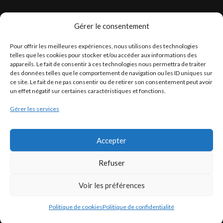
Gérer le consentement
LÉGISLATION
Pour offrir les meilleures expériences, nous utilisons des technologies
Législation Gasoil Fioul GNR
telles que les cookies pour stocker et/ou accéder aux informations des
appareils. Le fait de consentir à ces technologies nous permettra de traiter
Législation Essence
des données telles que le comportement de navigation ou les ID uniques sur
Législation Adblue
ce site. Le fait de ne pas consentir ou de retirer son consentement peut avoir
un effet négatif sur certaines caractéristiques et fonctions.
Législation Eau
Gérer les services
Législation Lubrifiant
Législation Phytosanitaire
Accepter
Législation Rétention
Législation Déneigement
Refuser
Voir les préférences
Politique de cookies
Politique de confidentialité
Francoself
COPYRIGHT ©
- Tous droits réservés.