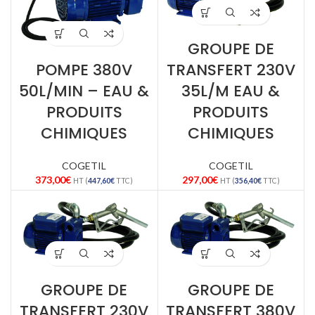
GROUPE DE
POMPE 380V
TRANSFERT 230V
50L/MIN – EAU &
35L/M EAU &
PRODUITS
PRODUITS
CHIMIQUES
CHIMIQUES
COGETIL
COGETIL
373,00
€
297,00
€
HT (
447,60
€
TTC)
HT (
356,40
€
TTC)
GROUPE DE
GROUPE DE
TRANSFERT 230V
TRANSFERT 380V