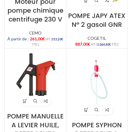
Moteur pour
pompe chimique
POMPE JAPY ATEX
centrifuge 230 V
N° 2 gasoil GNR
CEMO
COGETIL
À partir de :
261,00
€
HT (
313,20
€
887,00
€
TTC)
HT (
1.064,40
€
TTC)
POMPE MANUELLE
A LEVIER HUILE,
POMPE SYPHON