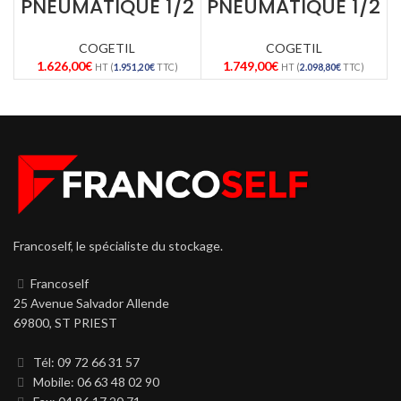
PNEUMATIQUE 1/2
PNEUMATIQUE 1/2
COGETIL
COGETIL
1.626,00
€
1.749,00
€
HT (
1.951,20
€
TTC)
HT (
2.098,80
€
TTC)
Francoself, le spécialiste du stockage.
Francoself
25 Avenue Salvador Allende
69800, ST PRIEST
Tél: 09 72 66 31 57
Mobile: 06 63 48 02 90