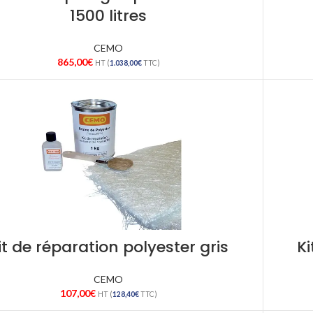
1500 litres
CEMO
865,00
€
HT (
1.038,00
€
TTC)
it de réparation polyester gris
Ki
CEMO
107,00
€
HT (
128,40
€
TTC)