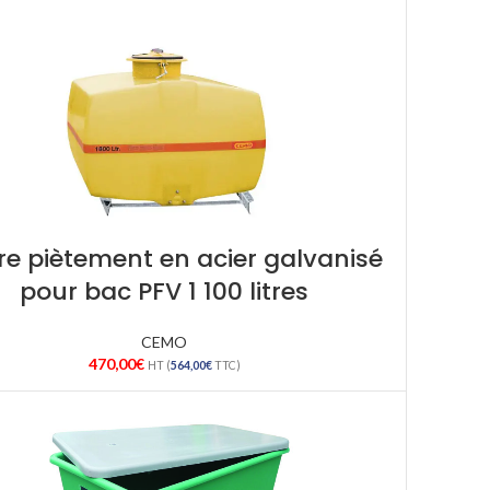
e piètement en acier galvanisé
pour bac PFV 1 100 litres
CEMO
470,00
€
HT (
564,00
€
TTC)