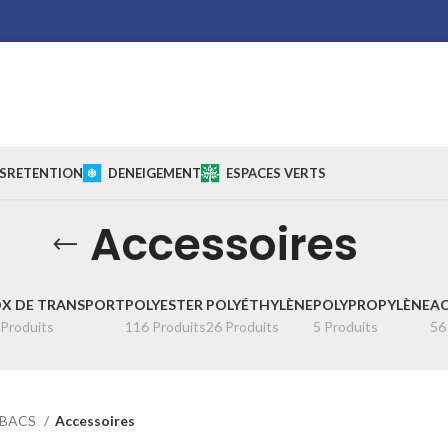
S
RETENTION
DENEIGEMENT
ESPACES VERTS
Accessoires
X DE TRANSPORT
POLYESTER
POLYÉTHYLÈNE
POLYPROPYLÈNE
AC
 Produits
116 Produits
26 Produits
5 Produits
56
BACS
Accessoires