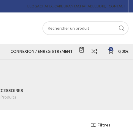
BLOG
ACHAT DE CARBURANT
ACHAT ADBLUE®
CONTACT
0
CONNEXION / ENREGISTREMENT
0,00
€
CESSOIRES
 Produits
Filtres