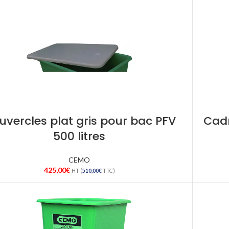
uvercles plat gris pour bac PFV
Cadr
500 litres
CEMO
425,00
€
HT (
510,00
€
TTC)