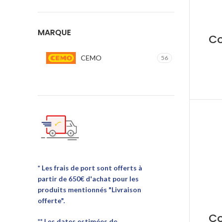
MARQUE
Co
CEMO
56
* Les frais de port sont offerts à
partir de 650€ d'achat pour les
produits mentionnés "Livraison
offerte".
Co
** Les dates estimées de