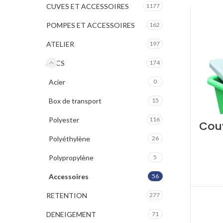
CUVES ET ACCESSOIRES
1177
POMPES ET ACCESSOIRES
162
ATELIER
197
BACS
174
Acier
0
Box de transport
15
Polyester
116
Couv
Polyéthylène
26
Polypropylène
5
Accessoires
56
RETENTION
277
DENEIGEMENT
71