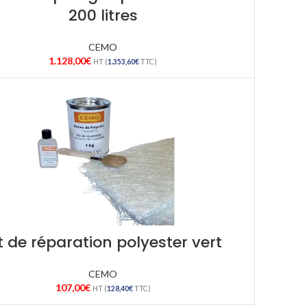
200 litres
CEMO
1.128,00
€
HT (
1.353,60
€
TTC)
t de réparation polyester vert
CEMO
107,00
€
HT (
128,40
€
TTC)