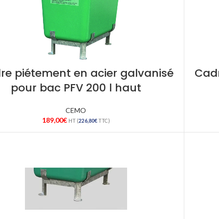
re piétement en acier galvanisé
Cadr
pour bac PFV 200 l haut
CEMO
189,00
€
HT (
226,80
€
TTC)