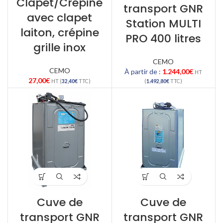
Clapet/Crépine
transport GNR
avec clapet
Station MULTI
laiton, crépine
PRO 400 litres
grille inox
CEMO
CEMO
À partir de :
1.244,00
€
HT
27,00
€
HT (
32,40
€
TTC)
(
1.492,80
€
TTC)
Cuve de
Cuve de
transport GNR
transport GNR