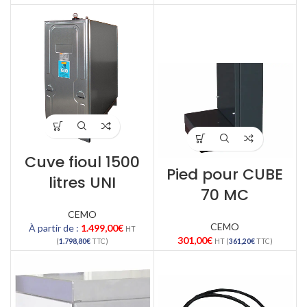
Cuve fioul 1500
Pied pour CUBE
litres UNI
70 MC
CEMO
CEMO
À partir de :
1.499,00
€
HT
301,00
€
(
1.798,80
€
TTC)
HT (
361,20
€
TTC)