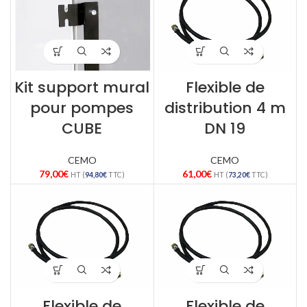
Kit support mural
Flexible de
pour pompes
distribution 4 m
CUBE
DN 19
CEMO
CEMO
79,00
€
61,00
€
HT (
94,80
€
TTC)
HT (
73,20
€
TTC)
Flexible de
Flexible de