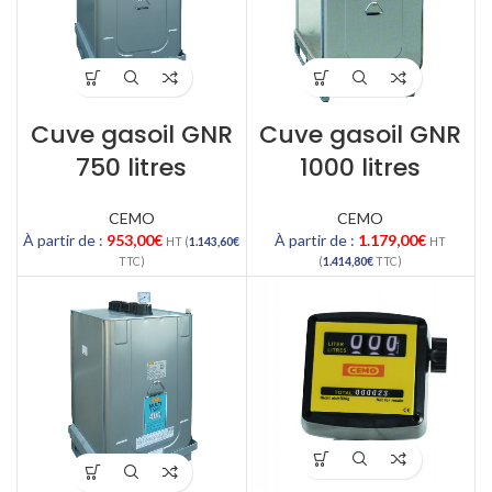
Cuve gasoil GNR
Cuve gasoil GNR
750 litres
1000 litres
CEMO
CEMO
À partir de :
953,00
€
À partir de :
1.179,00
€
HT (
1.143,60
€
HT
TTC)
(
1.414,80
€
TTC)