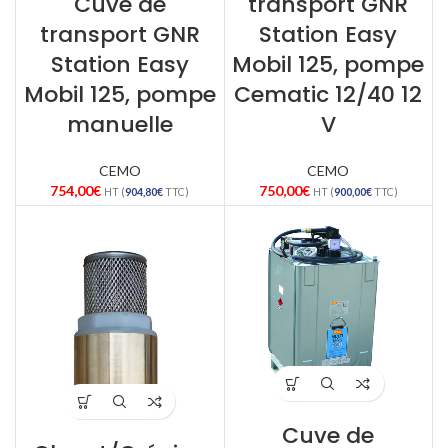
Cuve de
transport GNR
transport GNR
Station Easy
Station Easy
Mobil 125, pompe
Mobil 125, pompe
Cematic 12/40 12
manuelle
V
CEMO
CEMO
754,00
€
750,00
€
HT (
904,80
€
TTC)
HT (
900,00
€
TTC)
Cuve de