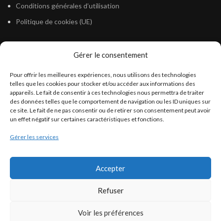
Conditions générales d’utilisation
Politique de cookies (UE)
Gérer le consentement
LÉGISLATION
Pour offrir les meilleures expériences, nous utilisons des technologies
Législation Gasoil Fioul GNR
telles que les cookies pour stocker et/ou accéder aux informations des
appareils. Le fait de consentir à ces technologies nous permettra de traiter
Législation Essence
des données telles que le comportement de navigation ou les ID uniques sur
Législation Adblue
ce site. Le fait de ne pas consentir ou de retirer son consentement peut avoir
un effet négatif sur certaines caractéristiques et fonctions.
Législation Eau
Gérer les services
Législation Lubrifiant
Législation Phytosanitaire
Accepter
Législation Rétention
Législation Déneigement
Refuser
Voir les préférences