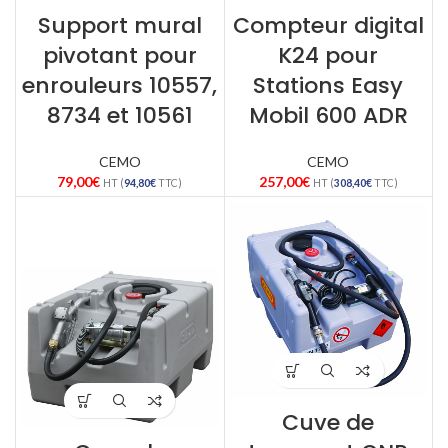
Support mural
Compteur digital
pivotant pour
K24 pour
enrouleurs 10557,
Stations Easy
8734 et 10561
Mobil 600 ADR
CEMO
CEMO
79,00
€
257,00
€
HT (
94,80
€
TTC)
HT (
308,40
€
TTC)
Cuve de