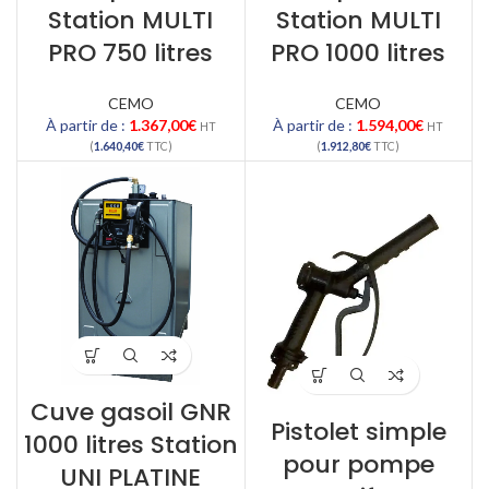
Station MULTI
Station MULTI
PRO 750 litres
PRO 1000 litres
CEMO
CEMO
À partir de :
1.367,00
€
À partir de :
1.594,00
€
HT
HT
(
1.640,40
€
TTC)
(
1.912,80
€
TTC)
Cuve gasoil GNR
Pistolet simple
1000 litres Station
pour pompe
UNI PLATINE