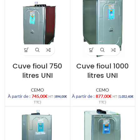
Cuve fioul 750
Cuve fioul 1000
litres UNI
litres UNI
CEMO
CEMO
À partir de :
745,00
€
À partir de :
877,00
€
HT (
894,00
€
HT (
1.052,40
€
TTC)
TTC)