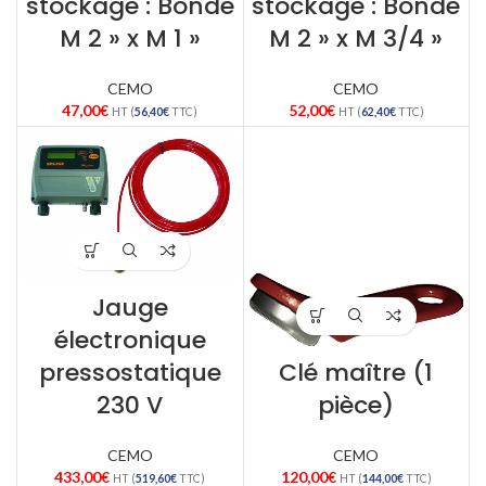
stockage : Bonde
stockage : Bonde
M 2 » x M 1 »
M 2 » x M 3/4 »
CEMO
CEMO
47,00
€
52,00
€
HT (
56,40
€
TTC)
HT (
62,40
€
TTC)
Jauge
électronique
pressostatique
Clé maître (1
230 V
pièce)
CEMO
CEMO
433,00
€
120,00
€
HT (
519,60
€
TTC)
HT (
144,00
€
TTC)