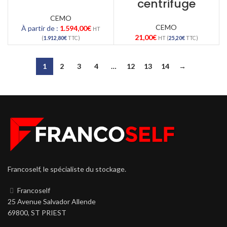
centrifuge
CEMO
CEMO
À partir de :
1.594,00
€
HT
21,00
€
(
1.912,80
€
TTC)
HT (
25,20
€
TTC)
1
2
3
4
…
12
13
14
→
Francoself, le spécialiste du stockage.
Francoself
25 Avenue Salvador Allende
69800, ST PRIEST