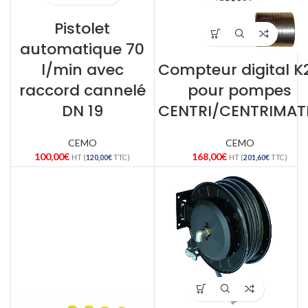
Pistolet
automatique 70
l/min avec
Compteur digital K
raccord cannelé
pour pompes
DN 19
CENTRI/CENTRIMAT
CEMO
CEMO
100,00
€
168,00
€
HT (
120,00
€
TTC)
HT (
201,60
€
TTC)