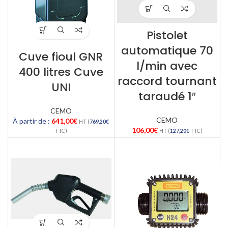
Pistolet
automatique 70
Cuve fioul GNR
l/min avec
400 litres Cuve
raccord tournant
UNI
taraudé 1″
CEMO
CEMO
À partir de :
641,00
€
HT (
769,20
€
106,00
€
TTC)
HT (
127,20
€
TTC)