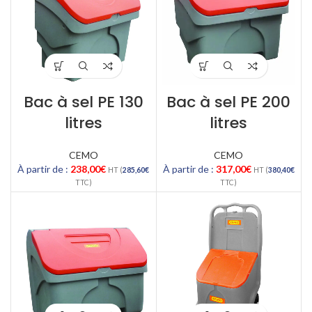
Bac à sel PE 130
Bac à sel PE 200
litres
litres
CEMO
CEMO
À partir de :
238,00
€
À partir de :
317,00
€
HT (
285,60
€
HT (
380,40
€
TTC)
TTC)