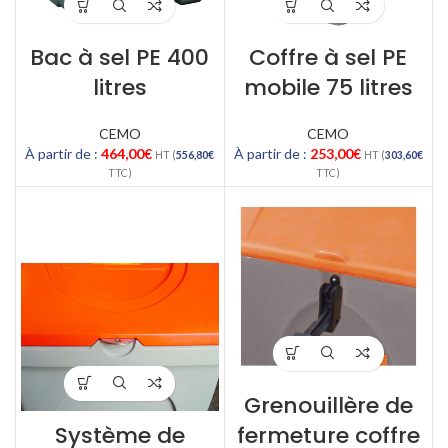
Bac à sel PE 400
Coffre à sel PE
litres
mobile 75 litres
CEMO
CEMO
À partir de :
464,00
€
À partir de :
253,00
€
HT (
556,80
€
HT (
303,60
€
TTC)
TTC)
Grenouillère de
Système de
fermeture coffre