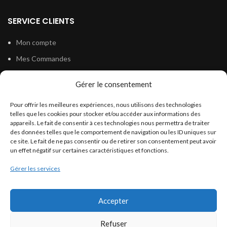
SERVICE CLIENTS
Mon compte
Mes Commandes
Mes devis
Gérer le consentement
Mes Adresses
Pour offrir les meilleures expériences, nous utilisons des technologies
Contact
telles que les cookies pour stocker et/ou accéder aux informations des
appareils. Le fait de consentir à ces technologies nous permettra de traiter
des données telles que le comportement de navigation ou les ID uniques sur
ce site. Le fait de ne pas consentir ou de retirer son consentement peut avoir
INFORMATIONS LÉGALES
un effet négatif sur certaines caractéristiques et fonctions.
Politique de confidentialité
Gérer les services
Conditions générales de vente
Conditions générales d’utilisation
Accepter
Politique de cookies (UE)
Refuser