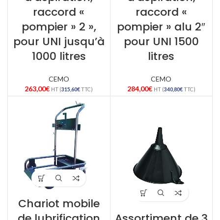
raccord «
raccord «
pompier » 2 »,
pompier » alu 2″
pour UNI jusqu’à
pour UNI 1500
1000 litres
litres
CEMO
CEMO
263,00
€
284,00
€
HT (
315,60
€
TTC)
HT (
340,80
€
TTC)
Chariot mobile
de lubrification
Assortiment de 3