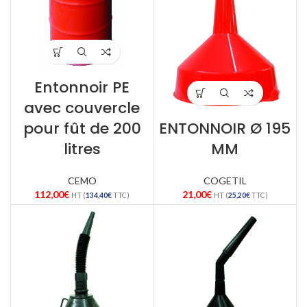
Entonnoir PE
avec couvercle
pour fût de 200
ENTONNOIR Ø 195
litres
MM
CEMO
COGETIL
112,00
€
21,00
€
HT (
134,40
€
TTC)
HT (
25,20
€
TTC)