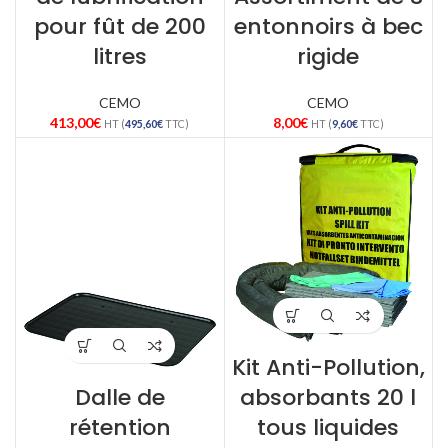
pour fût de 200
entonnoirs à bec
litres
rigide
CEMO
CEMO
413,00
€
8,00
€
HT (
495,60
€
TTC)
HT (
9,60
€
TTC)
Kit Anti-Pollution,
Dalle de
absorbants 20 l
rétention
tous liquides