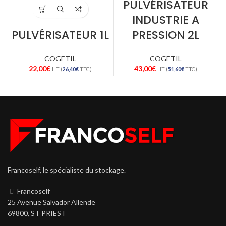
PULVÉRISATEUR
INDUSTRIE A
PULVÉRISATEUR 1L
PRESSION 2L
COGETIL
COGETIL
22,00
€
43,00
€
HT (
26,40
€
TTC)
HT (
51,60
€
TTC)
Francoself, le spécialiste du stockage.
Francoself
25 Avenue Salvador Allende
69800, ST PRIEST