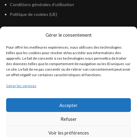
Conditions générales d’utilisation
Politique de cookies (UE)
Gérer le consentement
LÉGISLATION
Pour offrir les meilleures expériences, nous utilisons des technologies
Législation Gasoil Fioul GNR
telles que les cookies pour stocker et/ou accéder aux informations des
appareils. Le fait de consentir à ces technologies nous permettra de traiter
Législation Essence
des données telles que le comportement de navigation ou les ID uniques sur
Législation Adblue
ce site. Le fait de ne pas consentir ou de retirer son consentement peut avoir
un effet négatif sur certaines caractéristiques et fonctions.
Législation Eau
Gérer les services
Législation Lubrifiant
Législation Phytosanitaire
Accepter
Législation Rétention
Législation Déneigement
Refuser
Voir les préférences