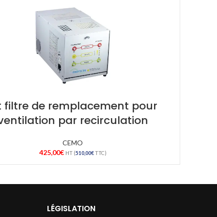
t filtre de remplacement pour
ventilation par recirculation
CEMO
425,00
€
HT (
510,00
€
TTC)
LÉGISLATION