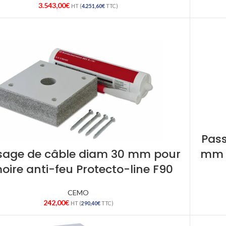
3.543,00
€
HT (
4.251,60
€
TTC)
Pass
sage de câble diam 30 mm pour
mm p
oire anti-feu Protecto-line F90
CEMO
242,00
€
HT (
290,40
€
TTC)