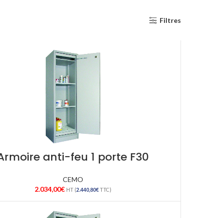
Filtres
Armoire anti-feu 1 porte F30
CEMO
2.034,00
€
HT (
2.440,80
€
TTC)