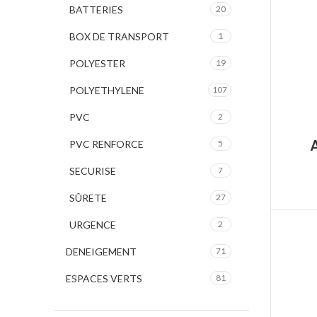
BATTERIES
20
BOX DE TRANSPORT
1
POLYESTER
19
POLYETHYLENE
107
PVC
2
PVC RENFORCE
5
SECURISE
7
SÛRETE
27
URGENCE
2
DENEIGEMENT
71
ESPACES VERTS
81