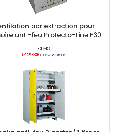
entilation par extraction pour
oire anti-feu Protecto-Line F30
CEMO
1.419,00
€
HT (
1.702,80
€
TTC)