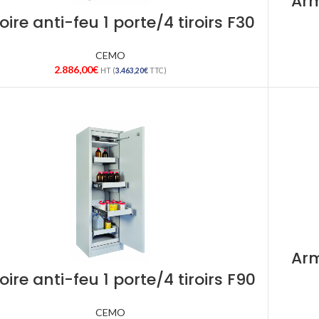
Arm
ire anti-feu 1 porte/4 tiroirs F30
CEMO
2.886,00
€
HT (
3.463,20
€
TTC)
Arm
ire anti-feu 1 porte/4 tiroirs F90
CEMO