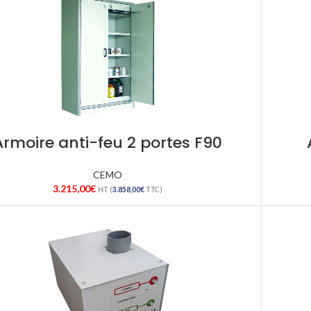
Armoire anti-feu 2 portes F90
CEMO
3.215,00
€
HT (
3.858,00
€
TTC)