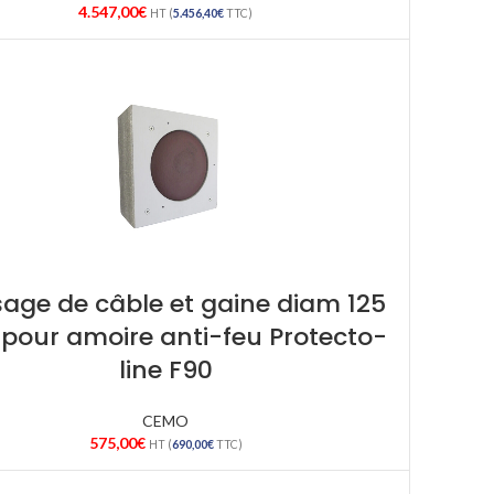
4.547,00
€
HT (
5.456,40
€
TTC)
age de câble et gaine diam 125
our amoire anti-feu Protecto-
line F90
CEMO
575,00
€
HT (
690,00
€
TTC)