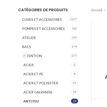
CATÉGORIES DE PRODUITS
Accueil
CUVES ET ACCESSOIRES
1177
POMPES ET ACCESSOIRES
162
ATELIER
197
BACS
174
RETENTION
277
ACIER
2
ACIER ET PE
4
ACIER ET POLYESTER
25
ACIER GALVANISE
39
ANTI FEU
14