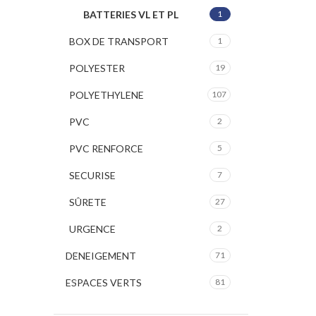
BATTERIES VL ET PL
1
BOX DE TRANSPORT
1
POLYESTER
19
POLYETHYLENE
107
PVC
2
PVC RENFORCE
5
SECURISE
7
SÛRETE
27
URGENCE
2
DENEIGEMENT
71
ESPACES VERTS
81