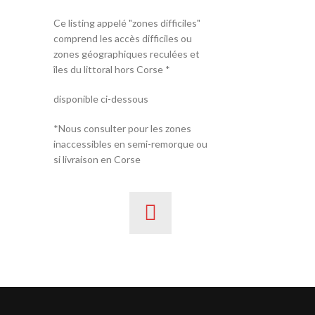
Ce listing appelé "zones difficiles"
comprend les accès difficiles ou
zones géographiques reculées et
îles du littoral hors Corse *
disponible ci-dessous
*Nous consulter pour les zones
inaccessibles en semi-remorque ou
si livraison en Corse