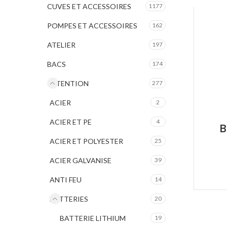
CUVES ET ACCESSOIRES
1177
POMPES ET ACCESSOIRES
162
ATELIER
197
BACS
174
RETENTION
277
ACIER
2
ACIER ET PE
4
B
ACIER ET POLYESTER
25
ACIER GALVANISE
39
ANTI FEU
14
BATTERIES
20
BATTERIE LITHIUM
19