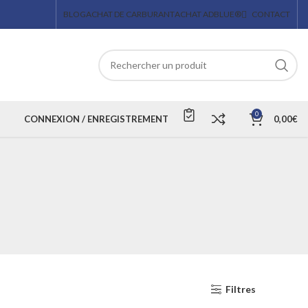
BLOG
ACHAT DE CARBURANT
ACHAT ADBLUE®
CONTACT
0
CONNEXION / ENREGISTREMENT
0,00
€
Filtres