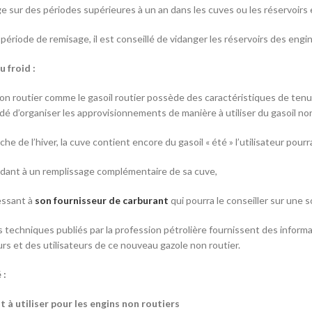
e sur des périodes supérieures à un an dans les cuves ou les réservoirs 
 période de remisage, il est conseillé de vidanger les réservoirs des engi
u froid :
non routier comme le gasoil routier possède des caractéristiques de tenue
 d’organiser les approvisionnements de manière à utiliser du gasoil non r
oche de l’hiver, la cuve contient encore du gasoil « été » l’utilisateur pou
dant à un remplissage complémentaire de sa cuve,
essant à
son fournisseur de carburant
qui pourra le conseiller sur une 
 techniques publiés par la profession pétrolière fournissent des informa
urs et des utilisateurs de ce nouveau gazole non routier.
 :
 à utiliser pour les engins non routiers