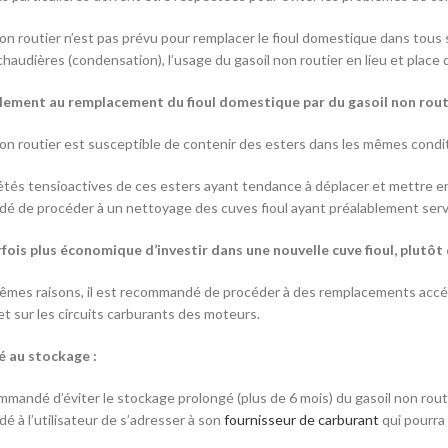
non routier n’est pas prévu pour remplacer le fioul domestique dans tou
chaudières (condensation), l’usage du gasoil non routier en lieu et plac
lement au remplacement du fioul domestique par du gasoil non routie
non routier est susceptible de contenir des esters dans les mêmes conditi
étés tensioactives de ces esters ayant tendance à déplacer et mettre en
 de procéder à un nettoyage des cuves fioul ayant préalablement servi
arfois plus économique d’investir dans une nouvelle cuve fioul, plutôt 
êmes raisons, il est recommandé de procéder à des remplacements acc
et sur les circuits carburants des moteurs.
té au stockage :
ommandé d’éviter le stockage prolongé (plus de 6 mois) du gasoil non routi
 à l’utilisateur de s’adresser à son
fournisseur de carburant
qui pourra 