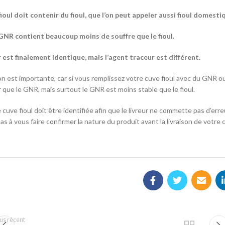
ioul doit contenir du fioul, que l’on peut appeler aussi fioul domesti
GNR contient beaucoup moins de souffre que le fioul.
 est finalement identique, mais l’agent traceur est différent.
on est importante, car si vous remplissez votre cuve fioul avec du GNR ou l
 que le GNR, mais surtout le GNR est moins stable que le fioul.
 cuve fioul doit être identifiée afin que le livreur ne commette pas d’erre
as à vous faire confirmer la nature du produit avant la livraison de votre 
us récent