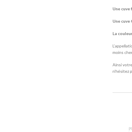
Une cuve f
Une cuve 
La couleur
L’appellati
moins cher
Ainsi votre
n’hésitez p
Pl