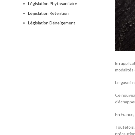
Législation Phytosanitaire
Législation Rétention
Législation Déneigement
En applicat
modalités 
Le gasoil 
Ce nouveau
d’échappem
En France, 
Toutefois, 
précaution