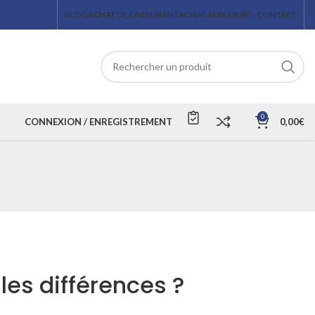
BLOG
ACHAT DE CARBURANT
ACHAT ADBLUE®
CONTACT
0
CONNEXION / ENREGISTREMENT
0,00
€
lles différences ?