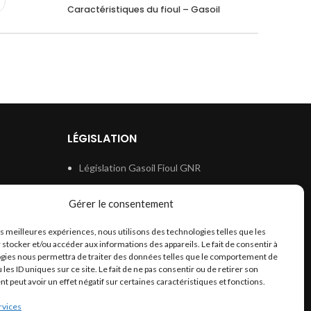
Caractéristiques du fioul – Gasoil
LÉGISLATION
Législation Gasoil Fioul GNR
e
Législation Essence
Gérer le consentement
ion
Législation Adblue
les meilleures expériences, nous utilisons des technologies telles que les
Législation Eau
 stocker et/ou accéder aux informations des appareils. Le fait de consentir à
Législation Lubrifiant
gies nous permettra de traiter des données telles que le comportement de
 les ID uniques sur ce site. Le fait de ne pas consentir ou de retirer son
Législation Phytosanitaire
 peut avoir un effet négatif sur certaines caractéristiques et fonctions.
Législation Rétention
rvices