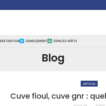
S
RETENTION
DENEIGEMENT
ESPACES VERTS
Blog
ARTICLE
Cuve fioul, cuve gnr : que
posté par
Admin