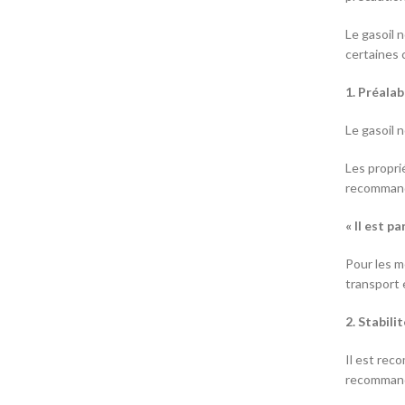
Le gasoil 
certaines 
1. Préalab
Le gasoil 
Les propri
recommandé
« Il est p
Pour les m
transport 
2. Stabili
Il est rec
recommandé