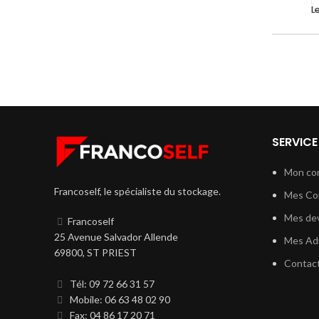
L
SERVICE
Mon co
Francoself, le spécialiste du stockage.
Mes C
Mes dev
Francoself
25 Avenue Salvador Allende
Mes Ad
69800, ST PRIEST
Contac
Tél: 09 72 66 31 57
Mobile: 06 63 48 02 90
Fax: 04 86 17 20 71