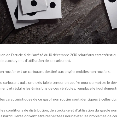
ion de l’article 6 de l’arrêté du l0 décembre 20l0 relatif aux caractéristiq
de stockage et d’utilisation de ce carburant.
non routier est un carburant destiné aux engins mobiles non routiers.
 carburant qui a une très faible teneur en soufre pour permettre le dé
ent et réduire les émissions de ces véhicules, remplace le fioul domest
les caractéristiques de ce gasoil non routier sont identiques à celles du g
les conditions de distribution, de stockage et d’utilisation du gazole non
s particulières doivent être respectées pour éviter les problèmes de co