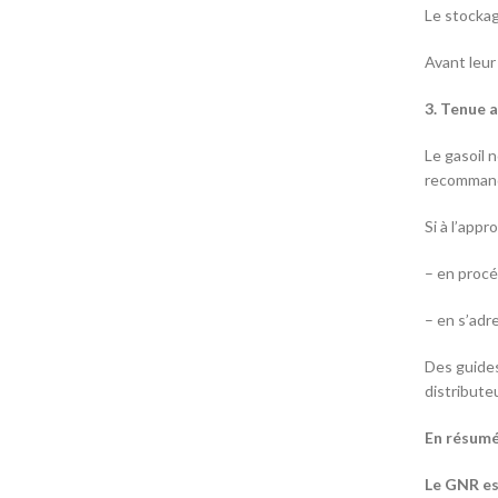
Le stockag
Avant leur
3. Tenue a
Le gasoil 
recommandé
Si à l’appr
– en procé
– en s’adr
Des guides
distribute
En résumé
Le GNR est