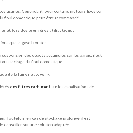
s ses usages. Cependant, pour certains moteurs fixes ou
e du fioul domestique peut être recommandé.
r et lors des premières utilisations :
ons que le gasoil routier.
 suspension des dépôts accumulés sur les parois, il est
 au stockage du fioul domestique.
que de la faire nettoyer ».
élérés
des filtres carburant
sur les canalisations de
er. Toutefois, en cas de stockage prolongé, il est
le conseiller sur une solution adaptée.