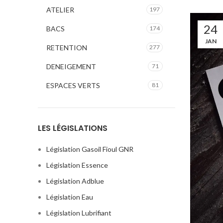
ATELIER
197
24
BACS
174
JAN
RETENTION
277
DENEIGEMENT
71
ESPACES VERTS
81
LES LÉGISLATIONS
Législation Gasoil Fioul GNR
Législation Essence
Législation Adblue
Législation Eau
Législation Lubrifiant