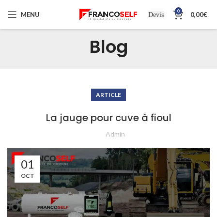
0
MENU
0,00
€
Devis
Blog
ARTICLE
La jauge pour cuve à fioul
Admin
01
OCT