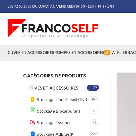
DU LUNDI AU VENDREDI 8H30 - 12H / 14H - 17H
09 72 66 31 57
CUVES ET ACCESSOIRES
POMPES ET ACCESSOIRES
ATELIER
BAC
CATÉGORIES DE PRODUITS
CUVES ET ACCESSOIRES
1177
Stockage Fioul Gasoil GNR
497
Stockage Biocarburant
6
Stockage Essence
71
Stockage AdBlue®
222