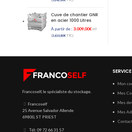
(
5.242,80
€
TTC)
Cuve de chantier GNR
en acier 1000 Litres
À partir de :
3.009,00
€
HT
(
3.610,80
€
TTC)
SERVICE
Mon co
Francoself, le spécialiste du stockage.
Mes C
Mes dev
Francoself
25 Avenue Salvador Allende
Mes Ad
69800, ST PRIEST
Contac
Tél: 09 72 66 31 57