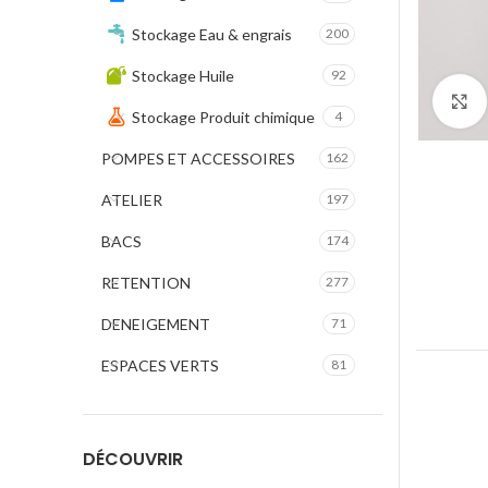
Stockage Eau & engrais
200
Stockage Huile
92
Stockage Produit chimique
4
POMPES ET ACCESSOIRES
162
ATELIER
197
BACS
174
RETENTION
277
DENEIGEMENT
71
ESPACES VERTS
81
DÉCOUVRIR