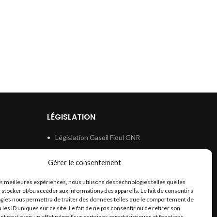
LÉGISLATION
Législation Gasoil Fioul GNR
e
Législation Essence
Gérer le consentement
ion
Législation Adblue
les meilleures expériences, nous utilisons des technologies telles que les
Législation Eau
 stocker et/ou accéder aux informations des appareils. Le fait de consentir à
Législation Lubrifiant
gies nous permettra de traiter des données telles que le comportement de
 les ID uniques sur ce site. Le fait de ne pas consentir ou de retirer son
Législation Phytosanitaire
 peut avoir un effet négatif sur certaines caractéristiques et fonctions.