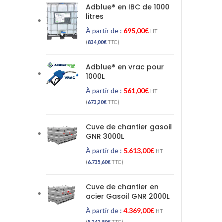
Adblue® en IBC de 1000
litres
À partir de :
695,00
€
HT
(
834,00
€
TTC)
Adblue® en vrac pour
1000L
À partir de :
561,00
€
HT
(
673,20
€
TTC)
Cuve de chantier gasoil
GNR 3000L
À partir de :
5.613,00
€
HT
(
6.735,60
€
TTC)
Cuve de chantier en
acier Gasoil GNR 2000L
À partir de :
4.369,00
€
HT