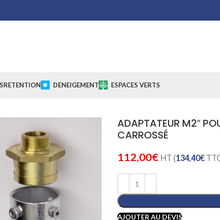
S
RETENTION
DENEIGEMENT
ESPACES VERTS
ADAPTATEUR M2″ PO
CARROSSÉ
112,00
€
HT (
134,40
€
TTC
AJOUTER AU DEVIS