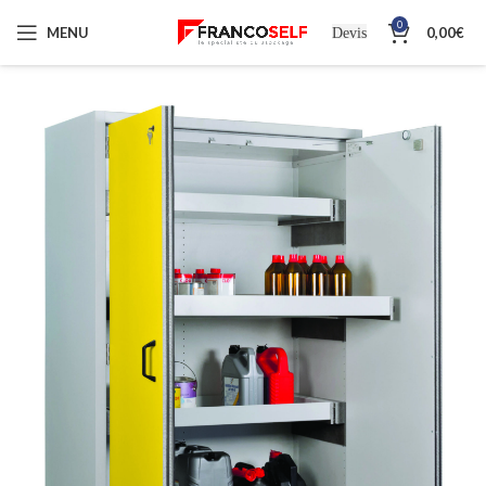
0
MENU
0,00
€
Devis