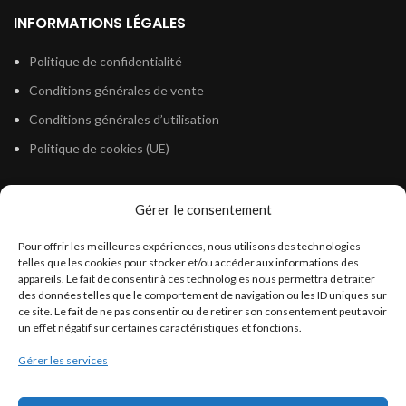
INFORMATIONS LÉGALES
Politique de confidentialité
Conditions générales de vente
Conditions générales d’utilisation
Politique de cookies (UE)
Gérer le consentement
LÉGISLATION
Pour offrir les meilleures expériences, nous utilisons des technologies
Législation Gasoil Fioul GNR
telles que les cookies pour stocker et/ou accéder aux informations des
appareils. Le fait de consentir à ces technologies nous permettra de traiter
Législation Essence
des données telles que le comportement de navigation ou les ID uniques sur
Législation Adblue
ce site. Le fait de ne pas consentir ou de retirer son consentement peut avoir
un effet négatif sur certaines caractéristiques et fonctions.
Législation Eau
Gérer les services
Législation Lubrifiant
Législation Phytosanitaire