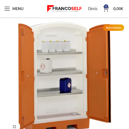
0
MENU
0,00
€
Devis
NOUVEAU
Cliquez pour agrandir