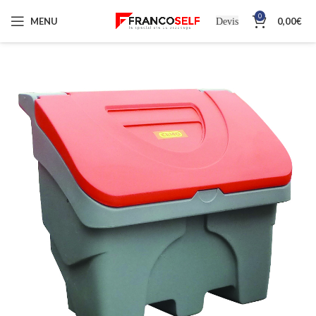
0
MENU
0,00
€
Devis