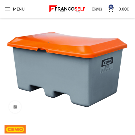
0
MENU
0,00
€
Devis
Cliquez pour agrandir