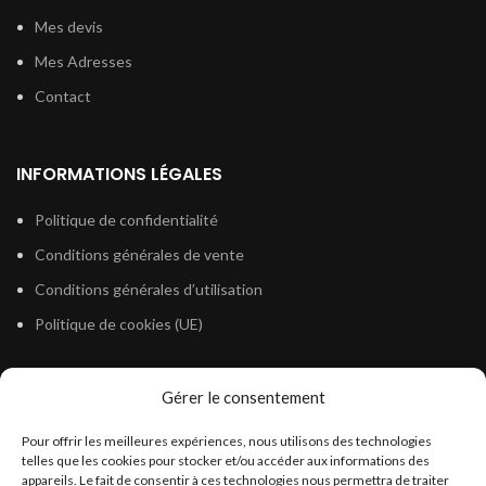
Mes devis
Mes Adresses
Contact
INFORMATIONS LÉGALES
Politique de confidentialité
Conditions générales de vente
Conditions générales d’utilisation
Politique de cookies (UE)
Gérer le consentement
LÉGISLATION
Pour offrir les meilleures expériences, nous utilisons des technologies
Législation Gasoil Fioul GNR
telles que les cookies pour stocker et/ou accéder aux informations des
appareils. Le fait de consentir à ces technologies nous permettra de traiter
Législation Essence