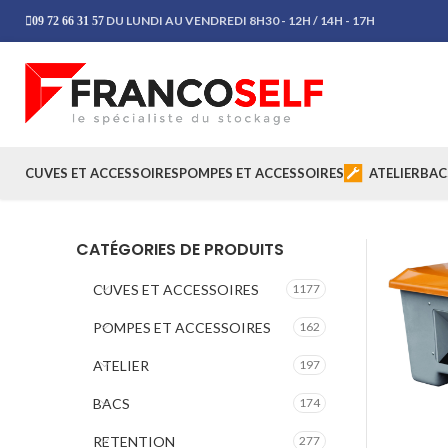
DU LUNDI AU VENDREDI 8H30 - 12H / 14H - 17H
09 72 66 31 57
CUVES ET ACCESSOIRES
POMPES ET ACCESSOIRES
ATELIER
BAC
CATÉGORIES DE PRODUITS
CUVES ET ACCESSOIRES
1177
POMPES ET ACCESSOIRES
162
ATELIER
197
BACS
174
RETENTION
277