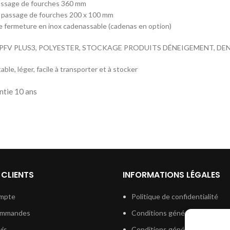
assage de fourches 360 mm
 passage de fourches 200 x 100 mm
 fermeture en inox cadenassable (cadenas en option)
el PFV PLUS3, POLYESTER, STOCKAGE PRODUITS DÉNEIGEMENT, D
able, léger, facile à transporter et à stocker
ntie 10 ans
 CLIENTS
INFORMATIONS LÉGALES
mpte
Politique de confidentialité
ommandes
Conditions générales de vent
is
Conditions générales d’utilisat