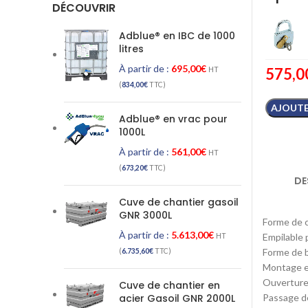
DÉCOUVRIR
Adblue® en IBC de 1000
litres
À partir de :
695,00
€
575,0
HT
(
834,00
€
TTC)
AJOUTE
Adblue® en vrac pour
1000L
À partir de :
561,00
€
HT
(
673,20
€
TTC)
DE
Cuve de chantier gasoil
GNR 3000L
Forme de c
À partir de :
5.613,00
€
Empilable 
HT
Forme de b
(
6.735,60
€
TTC)
Montage et
Ouverture
Cuve de chantier en
Passage de
acier Gasoil GNR 2000L