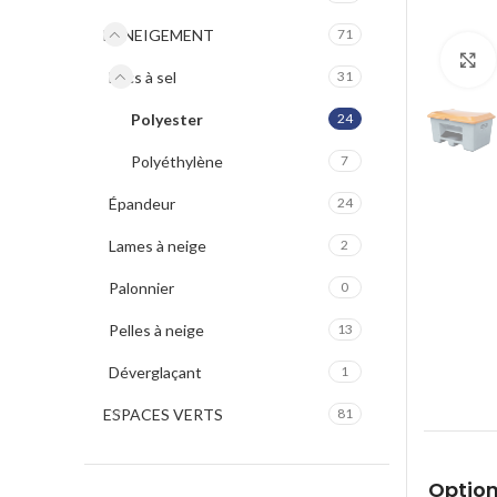
DENEIGEMENT
71
Bacs à sel
31
Polyester
24
Polyéthylène
7
Épandeur
24
Lames à neige
2
Palonnier
0
Pelles à neige
13
Déverglaçant
1
ESPACES VERTS
81
Option