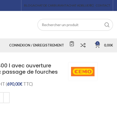
BLOG
ACHAT DE CARBURANT
ACHAT ADBLUE®
CONTACT
0
CONNEXION / ENREGISTREMENT
0,00
€
400 l avec ouverture
c passage de fourches
HT (
690,00
€
TTC)