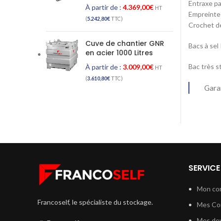
Entraxe p
À partir de :
4.369,00
€
HT
Empreinte
(
5.242,80
€
TTC)
Crochet de
Cuve de chantier GNR
Bacs à s
en acier 1000 Litres
Bac très st
À partir de :
3.009,00
€
HT
(
3.610,80
€
TTC)
Gara
SERVICE
Mon co
Francoself, le spécialiste du stockage.
Mes C
Mes dev