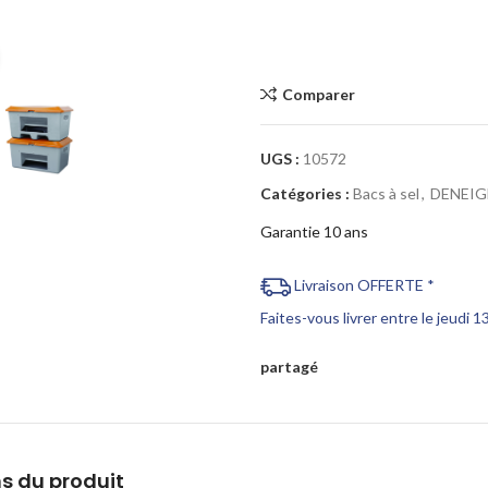
Cliquez pour agrandir
Comparer
UGS :
10572
Catégories :
Bacs à sel
,
DENEI
Garantie 10 ans
Livraison OFFERTE *
Faites-vous livrer entre le jeudi 
partagé
s du produit