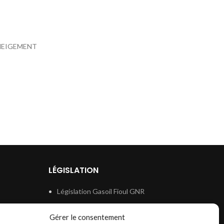
ENEIGEMENT
LÉGISLATION
Législation Gasoil Fioul GNR
e
Législation Essence
Gérer le consentement
ion
Législation Adblue