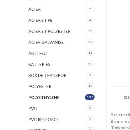
ACIER
2
ACIER ET PE
4
ACIER ET POLYESTER
25
ACIER GALVANISE
39
ANTI FEU
14
BATTERIES
20
BOX DE TRANSPORT
1
POLYESTER
19
DE
POLYETHYLENE
107
PVC
2
Bac et cai
PVC RENFORCE
5
Bonne rés
Trois vers