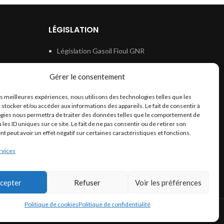
LÉGISLATION
Législation Gasoil Fioul GNR
e
Législation Essence
Gérer le consentement
ion
Législation Adblue
les meilleures expériences, nous utilisons des technologies telles que les
Législation Eau
 stocker et/ou accéder aux informations des appareils. Le fait de consentir à
Législation Lubrifiant
gies nous permettra de traiter des données telles que le comportement de
 les ID uniques sur ce site. Le fait de ne pas consentir ou de retirer son
Législation Phytosanitaire
 peut avoir un effet négatif sur certaines caractéristiques et fonctions.
Législation Rétention
rvices
Législation Déneigement
cepter
Refuser
Voir les préférences
Politique de cookies
Politique de confidentialité