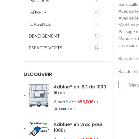
SECURISE
7
Sans caill
Avec caill
SÛRETE
27
Avec caill
URGENCE
2
Modèles av
Passage de
DENEIGEMENT
71
Manutentio
Livré sans
ESPACES VERTS
81
Bacs de r
Bac de ré
DÉCOUVRIR
Manu
Adblue® en IBC de 1000
litres
À partir de :
695,00
€
HT
(
834,00
€
TTC)
Adblue® en vrac pour
1000L