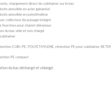
ebotis, chargement direct du cubitainer sur le bac
ebotis amovible en acier galvanisé
ebotis amovible en polyéthylène
ec collecteur de puisage intégré
 fourches pour chariot élévateur
n du bac vide et non chargé
 cubitainer
étention CUBI-PE, POLYETHYLENE, rétention PE pour cubitainer, RET
tention PE compact
tion du bac déchargé et vidangé