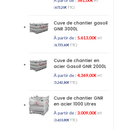
À partir de :
561,00
€
HT
(
673,20
€
TTC)
Cuve de chantier gasoil
GNR 3000L
À partir de :
5.613,00
€
HT
(
6.735,60
€
TTC)
Cuve de chantier en
acier Gasoil GNR 2000L
À partir de :
4.369,00
€
HT
(
5.242,80
€
TTC)
Cuve de chantier GNR
en acier 1000 Litres
À partir de :
3.009,00
€
HT
(
3.610,80
€
TTC)