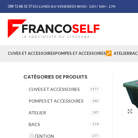
DU LUNDI AU VENDREDI 8H30 - 12H / 14H - 17H
09 72 66 31 57
CUVES ET ACCESSOIRES
POMPES ET ACCESSOIRES
ATELIER
BAC
CATÉGORIES DE PRODUITS
CUVES ET ACCESSOIRES
1177
POMPES ET ACCESSOIRES
162
ATELIER
197
BACS
174
RETENTION
277