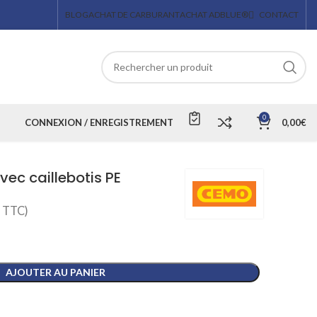
BLOG
ACHAT DE CARBURANT
ACHAT ADBLUE®
CONTACT
0
CONNEXION / ENREGISTREMENT
0,00
€
vec caillebotis PE
TTC)
AJOUTER AU PANIER