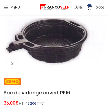
0
MENU
0,00
€
Devis
Cliquez pour agrandir
Bac de vidange ouvert PE16
36,00
€
HT (
43,20
€
TTC)