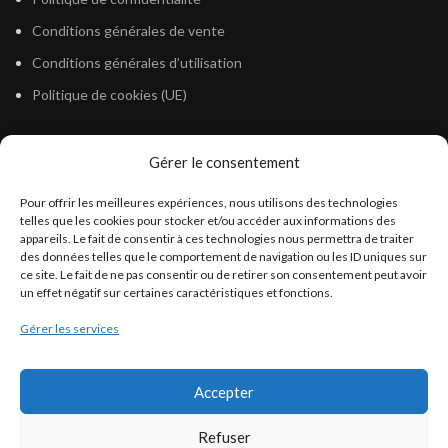
Conditions générales de vente
Conditions générales d’utilisation
Politique de cookies (UE)
Gérer le consentement
LÉGISLATION
Pour offrir les meilleures expériences, nous utilisons des technologies
Législation Gasoil Fioul GNR
telles que les cookies pour stocker et/ou accéder aux informations des
appareils. Le fait de consentir à ces technologies nous permettra de traiter
Législation Essence
des données telles que le comportement de navigation ou les ID uniques sur
Législation Adblue
ce site. Le fait de ne pas consentir ou de retirer son consentement peut avoir
un effet négatif sur certaines caractéristiques et fonctions.
Législation Eau
Gérer les services
Législation Lubrifiant
Législation Phytosanitaire
Accepter
Législation Rétention
Législation Déneigement
Refuser