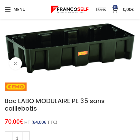
0
MENU
0,00
€
Devis
Cliquez pour agrandir
Bac LABO MODULAIRE PE 35 sans
caillebotis
70,00
€
HT (
84,00
€
TTC)