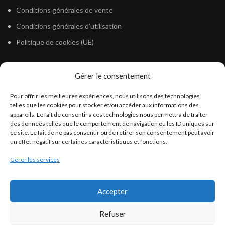
Conditions générales de vente
Conditions générales d’utilisation
Politique de cookies (UE)
Gérer le consentement
LÉGISLATION
Pour offrir les meilleures expériences, nous utilisons des technologies
Législation Gasoil Fioul GNR
telles que les cookies pour stocker et/ou accéder aux informations des
appareils. Le fait de consentir à ces technologies nous permettra de traiter
Législation Essence
des données telles que le comportement de navigation ou les ID uniques sur
Législation Adblue
ce site. Le fait de ne pas consentir ou de retirer son consentement peut avoir
un effet négatif sur certaines caractéristiques et fonctions.
Législation Eau
Gérer les services
Législation Lubrifiant
Législation Phytosanitaire
Accepter
Législation Rétention
Législation Déneigement
Refuser