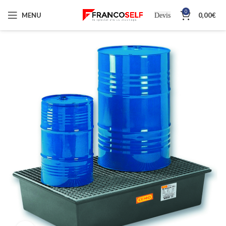
0
MENU
0,00
€
Devis