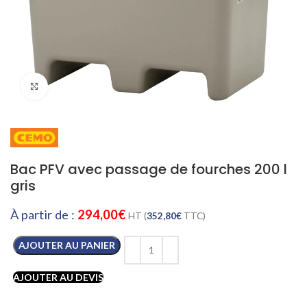
Cliquez pour agrandir
Bac PFV avec passage de fourches 200 l
gris
À partir de :
294,00
€
HT (
352,80
€
TTC)
AJOUTER AU PANIER
AJOUTER AU DEVIS