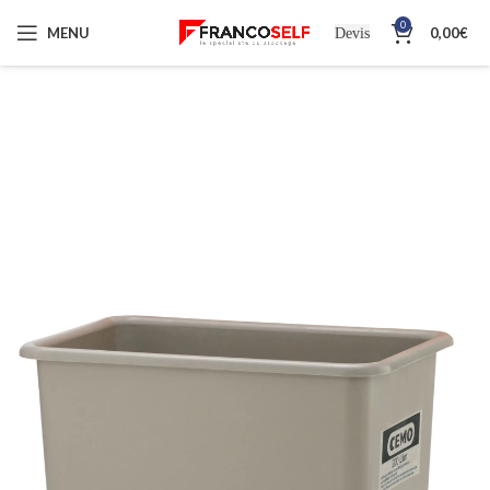
0
MENU
0,00
€
Devis