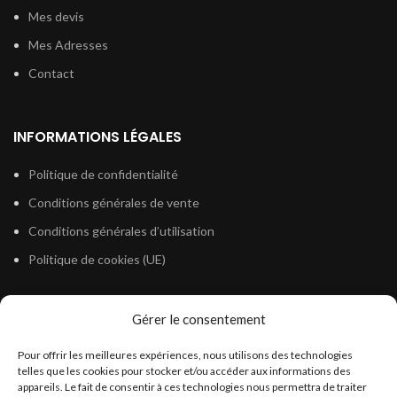
Mes devis
Mes Adresses
Contact
INFORMATIONS LÉGALES
Politique de confidentialité
Conditions générales de vente
Conditions générales d’utilisation
Politique de cookies (UE)
Gérer le consentement
LÉGISLATION
Pour offrir les meilleures expériences, nous utilisons des technologies
Législation Gasoil Fioul GNR
telles que les cookies pour stocker et/ou accéder aux informations des
appareils. Le fait de consentir à ces technologies nous permettra de traiter
Législation Essence