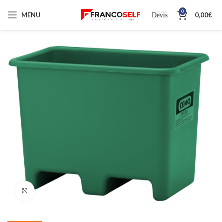
0
MENU
0,00
€
Devis
Cliquez pour agrandir