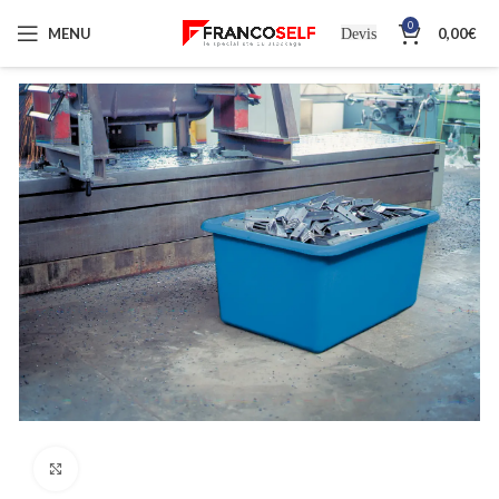
0
MENU
0,00
€
Devis
Cliquez pour agrandir