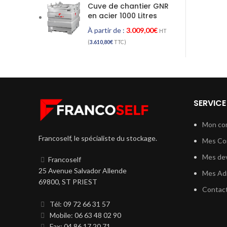
Cuve de chantier GNR
en acier 1000 Litres
À partir de :
3.009,00
€
HT
(
3.610,80
€
TTC)
SERVICE
Mon co
Francoself, le spécialiste du stockage.
Mes C
Mes dev
Francoself
25 Avenue Salvador Allende
Mes Ad
69800, ST PRIEST
Contac
Tél: 09 72 66 31 57
Mobile: 06 63 48 02 90
Fax: 04 86 17 20 71