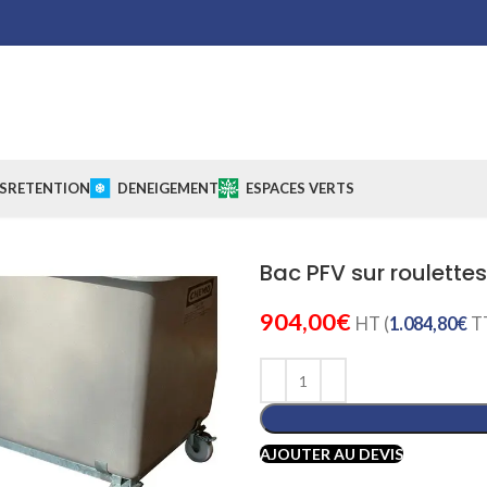
S
RETENTION
DENEIGEMENT
ESPACES VERTS
Bac PFV sur roulettes 
904,00
€
HT (
1.084,80
€
T
AJOUTER AU DEVIS