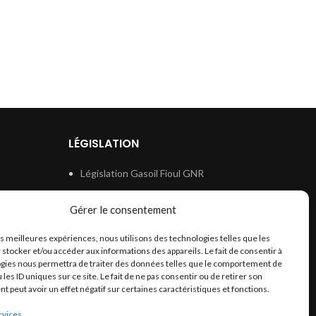
LÉGISLATION
Législation Gasoil Fioul GNR
e
Législation Essence
Gérer le consentement
ion
Législation Adblue
les meilleures expériences, nous utilisons des technologies telles que les
Législation Eau
 stocker et/ou accéder aux informations des appareils. Le fait de consentir à
Législation Lubrifiant
gies nous permettra de traiter des données telles que le comportement de
 les ID uniques sur ce site. Le fait de ne pas consentir ou de retirer son
Législation Phytosanitaire
 peut avoir un effet négatif sur certaines caractéristiques et fonctions.
Législation Rétention
rvices