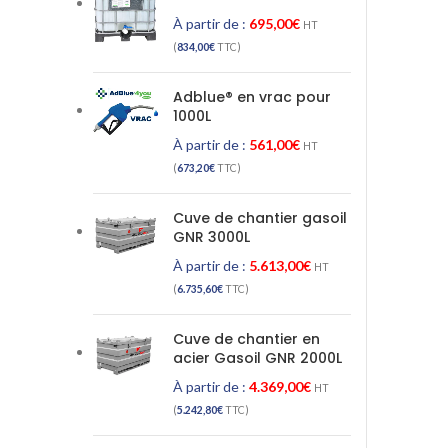
À partir de :
695,00
€
HT
(
834,00
€
TTC)
Adblue® en vrac pour
1000L
À partir de :
561,00
€
HT
(
673,20
€
TTC)
Cuve de chantier gasoil
GNR 3000L
À partir de :
5.613,00
€
HT
(
6.735,60
€
TTC)
Cuve de chantier en
acier Gasoil GNR 2000L
À partir de :
4.369,00
€
HT
(
5.242,80
€
TTC)