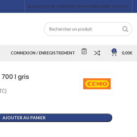
BLOG
ACHAT DE CARBURANT
ACHAT ADBLUE®
CONTACT
0
CONNEXION / ENREGISTREMENT
0,00
€
700 l gris
TC)
AJOUTER AU PANIER