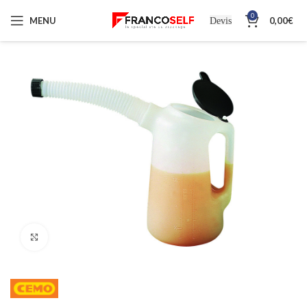
0
MENU
0,00
€
Devis
Cliquez pour agrandir