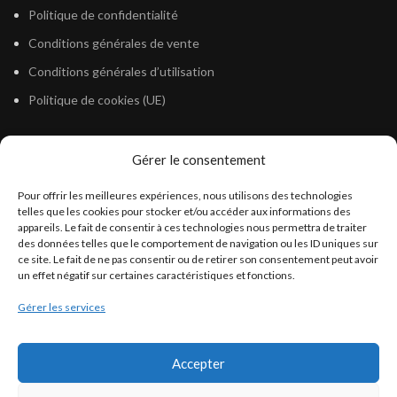
Politique de confidentialité
Conditions générales de vente
Conditions générales d’utilisation
Politique de cookies (UE)
Gérer le consentement
LÉGISLATION
Pour offrir les meilleures expériences, nous utilisons des technologies
Législation Gasoil Fioul GNR
telles que les cookies pour stocker et/ou accéder aux informations des
appareils. Le fait de consentir à ces technologies nous permettra de traiter
Législation Essence
des données telles que le comportement de navigation ou les ID uniques sur
Législation Adblue
ce site. Le fait de ne pas consentir ou de retirer son consentement peut avoir
un effet négatif sur certaines caractéristiques et fonctions.
Législation Eau
Gérer les services
Législation Lubrifiant
Législation Phytosanitaire
Accepter
Législation Rétention