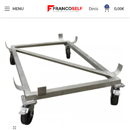
0
MENU
0,00
€
Devis
Cliquez pour agrandir