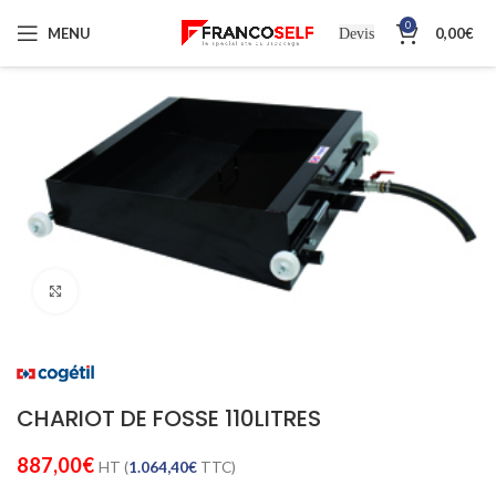
0
MENU
0,00
€
Devis
Cliquez pour agrandir
CHARIOT DE FOSSE 110LITRES
887,00
€
HT (
1.064,40
€
TTC)