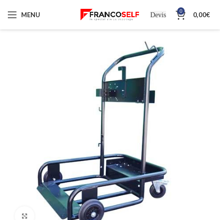
0
MENU
0,00
€
Devis
Cliquez pour agrandir