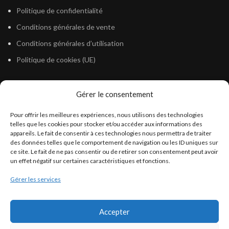
Politique de confidentialité
Conditions générales de vente
Conditions générales d’utilisation
Politique de cookies (UE)
Gérer le consentement
LÉGISLATION
Pour offrir les meilleures expériences, nous utilisons des technologies
Législation Gasoil Fioul GNR
telles que les cookies pour stocker et/ou accéder aux informations des
appareils. Le fait de consentir à ces technologies nous permettra de traiter
Législation Essence
des données telles que le comportement de navigation ou les ID uniques sur
Législation Adblue
ce site. Le fait de ne pas consentir ou de retirer son consentement peut avoir
un effet négatif sur certaines caractéristiques et fonctions.
Législation Eau
Gérer les services
Législation Lubrifiant
Législation Phytosanitaire
Accepter
Législation Rétention