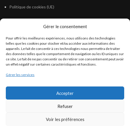
Politique de cookies (UE)
Gérer le consentement
LÉGISLATION
Pour offrir les meilleures expériences, nous utilisons des technologies
Législation Gasoil Fioul GNR
telles que les cookies pour stocker et/ou accéder aux informations des
appareils. Le fait de consentir à ces technologies nous permettra de traiter
Législation Essence
des données telles que le comportement de navigation ou les ID uniques sur
Législation Adblue
ce site. Le fait de ne pas consentir ou de retirer son consentement peut avoir
un effet négatif sur certaines caractéristiques et fonctions.
Législation Eau
Gérer les services
Législation Lubrifiant
Législation Phytosanitaire
Accepter
Législation Rétention
Législation Déneigement
Refuser
Voir les préférences