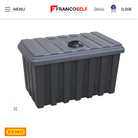
0
MENU
0,00
€
Devis
Cliquez pour agrandir