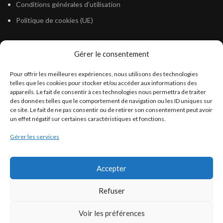
Conditions générales d’utilisation
Politique de cookies (UE)
Gérer le consentement
LÉGISLATION
Pour offrir les meilleures expériences, nous utilisons des technologies
Législation Gasoil Fioul GNR
telles que les cookies pour stocker et/ou accéder aux informations des
appareils. Le fait de consentir à ces technologies nous permettra de traiter
Législation Essence
des données telles que le comportement de navigation ou les ID uniques sur
Législation Adblue
ce site. Le fait de ne pas consentir ou de retirer son consentement peut avoir
un effet négatif sur certaines caractéristiques et fonctions.
Législation Eau
Gérer les services
Législation Lubrifiant
Législation Phytosanitaire
Accepter
Législation Rétention
Législation Déneigement
Refuser
Voir les préférences