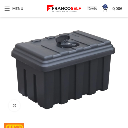
0
MENU
0,00
€
Devis
Cliquez pour agrandir