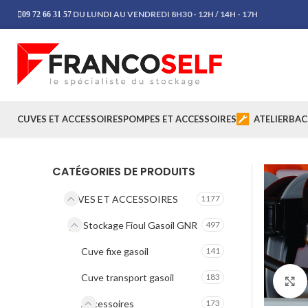
DU LUNDI AU VENDREDI 8H30 - 12H / 14H - 17H
09 72 66 31 57
CUVES ET ACCESSOIRES
POMPES ET ACCESSOIRES
ATELIER
BAC
CATÉGORIES DE PRODUITS
CUVES ET ACCESSOIRES
1177
Stockage Fioul Gasoil GNR
497
Cuve fixe gasoil
141
Cuve transport gasoil
183
Accessoires
173