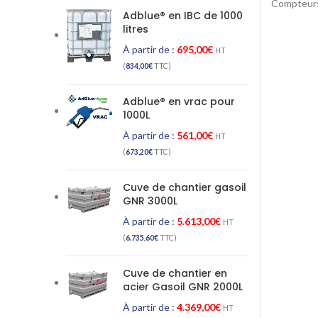
Compteur
Adblue® en IBC de 1000
litres
À partir de :
695,00
€
HT
(
834,00
€
TTC)
Adblue® en vrac pour
1000L
À partir de :
561,00
€
HT
(
673,20
€
TTC)
Cuve de chantier gasoil
GNR 3000L
À partir de :
5.613,00
€
HT
(
6.735,60
€
TTC)
Cuve de chantier en
acier Gasoil GNR 2000L
À partir de :
4.369,00
€
HT