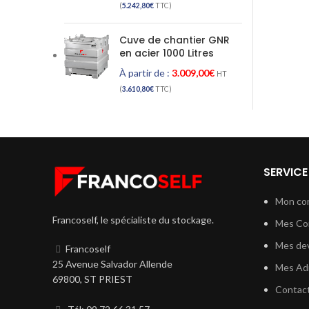
(
5.242,80
€
TTC)
Cuve de chantier GNR
en acier 1000 Litres
À partir de :
3.009,00
€
HT
(
3.610,80
€
TTC)
SERVICE
Mon co
Francoself, le spécialiste du stockage.
Mes C
Mes dev
Francoself
25 Avenue Salvador Allende
Mes Ad
69800, ST PRIEST
Contac