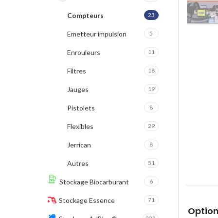
Compteurs
23
Emetteur impulsion
5
Enrouleurs
11
Filtres
18
Jauges
19
Pistolets
8
Flexibles
29
Jerrican
8
Autres
51
Stockage Biocarburant
6
Stockage Essence
71
Option