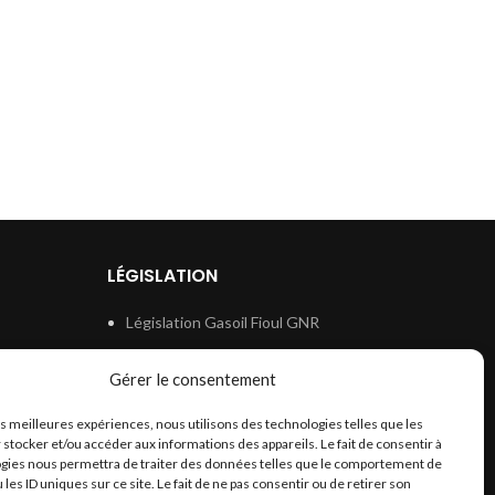
LÉGISLATION
Législation Gasoil Fioul GNR
e
Législation Essence
Gérer le consentement
ion
Législation Adblue
les meilleures expériences, nous utilisons des technologies telles que les
Législation Eau
 stocker et/ou accéder aux informations des appareils. Le fait de consentir à
Législation Lubrifiant
gies nous permettra de traiter des données telles que le comportement de
 les ID uniques sur ce site. Le fait de ne pas consentir ou de retirer son