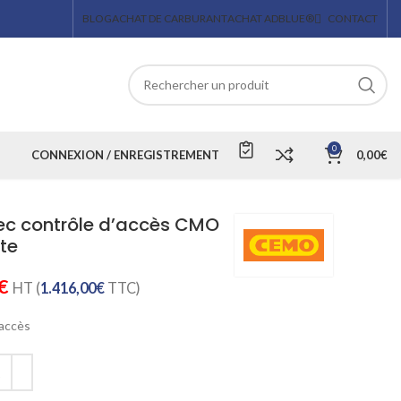
BLOG
ACHAT DE CARBURANT
ACHAT ADBLUE®
CONTACT
0
CONNEXION / ENREGISTREMENT
0,00
€
ec contrôle d’accès CMO
rte
€
HT (
1.416,00
€
TTC)
’accès