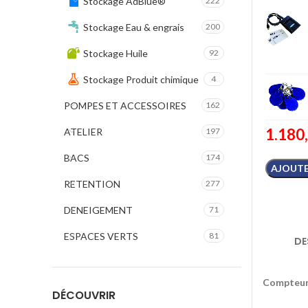
Stockage AdBlue®
222
Stockage Eau & engrais
200
Stockage Huile
92
Stockage Produit chimique
4
POMPES ET ACCESSOIRES
162
1.180
ATELIER
197
BACS
174
AJOUTE
RETENTION
277
DENEIGEMENT
71
ESPACES VERTS
81
DE
Compteur 
DÉCOUVRIR