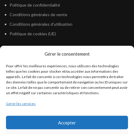
Politique de confidentialité
Conditions générales de vente
Conditions générales d’utilisation
Politique de cookies (UE)
Gérer le consentement
LÉGISLATION
Pour offrir les meilleures expériences, nous utilisons des technologies
Législation Gasoil Fioul GNR
telles que les cookies pour stocker et/ou accéder aux informations des
appareils. Le fait de consentir à ces technologies nous permettra de traiter
Législation Essence
des données telles que le comportement de navigation ou les ID uniques sur
Législation Adblue
ce site. Le fait de ne pas consentir ou de retirer son consentement peut avoir
un effet négatif sur certaines caractéristiques et fonctions.
Législation Eau
Gérer les services
Législation Lubrifiant
Législation Phytosanitaire
Accepter
Législation Rétention