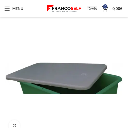
0
MENU
0,00
€
Devis
Cliquez pour agrandir