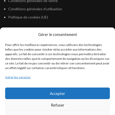
Conditions générales de vente
Conditions générales d’utilisation
Politique de cookies (UE)
Gérer le consentement
LÉGISLATION
Pour offrir les meilleures expériences, nous utilisons des technologies
Législation Gasoil Fioul GNR
telles que les cookies pour stocker et/ou accéder aux informations des
appareils. Le fait de consentir à ces technologies nous permettra de traiter
Législation Essence
des données telles que le comportement de navigation ou les ID uniques sur
Législation Adblue
ce site. Le fait de ne pas consentir ou de retirer son consentement peut avoir
un effet négatif sur certaines caractéristiques et fonctions.
Législation Eau
Gérer les services
Législation Lubrifiant
Législation Phytosanitaire
Accepter
Législation Rétention
Législation Déneigement
Refuser