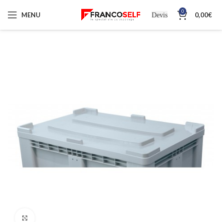
0
MENU
0,00
€
Devis
Cliquez pour agrandir