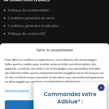
Politique de confidentialité
Conditions générales de vente
Conditions générales d’utilisation
Politique de cookies (UE)
Gérer le consentement
LÉGISLATION
Pour offrir les meilleures expériences, nous utilisons des technologies
Législation Gasoil Fioul GNR
telles que les cookies pour stocker et/ou accéder aux informations des
appareils. Le fait de consentir à ces technologies nous permettra de traiter
Législation Essence
des données telles que le comportement de navigation ou les ID uniques sur
Législation Adblue
ce site. Le fait de ne pas consentir ou de retirer son consentement peut avoir
un effet négatif sur certaines caractéristiques et fonctions.
Législation Eau
Gérer les services
Législation Lubrifiant
Commandez votre
Adblue® :
Législation Phytosanitaire
Accepter
Législation Rétention