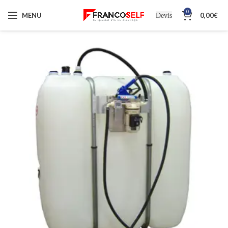
0
MENU
0,00
€
Devis