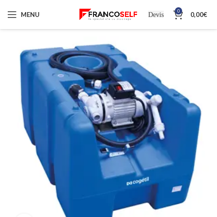
0
MENU
0,00
€
Devis