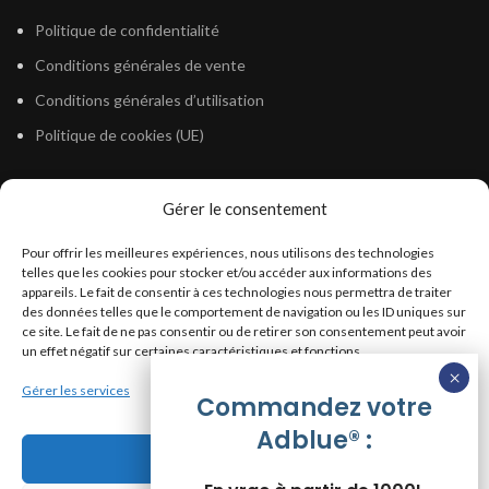
Politique de confidentialité
Conditions générales de vente
Conditions générales d’utilisation
Politique de cookies (UE)
Gérer le consentement
LÉGISLATION
Pour offrir les meilleures expériences, nous utilisons des technologies
Législation Gasoil Fioul GNR
telles que les cookies pour stocker et/ou accéder aux informations des
appareils. Le fait de consentir à ces technologies nous permettra de traiter
Législation Essence
des données telles que le comportement de navigation ou les ID uniques sur
Législation Adblue
ce site. Le fait de ne pas consentir ou de retirer son consentement peut avoir
un effet négatif sur certaines caractéristiques et fonctions.
Législation Eau
Gérer les services
Législation Lubrifiant
Commandez votre
Adblue® :
Législation Phytosanitaire
Accepter
Législation Rétention