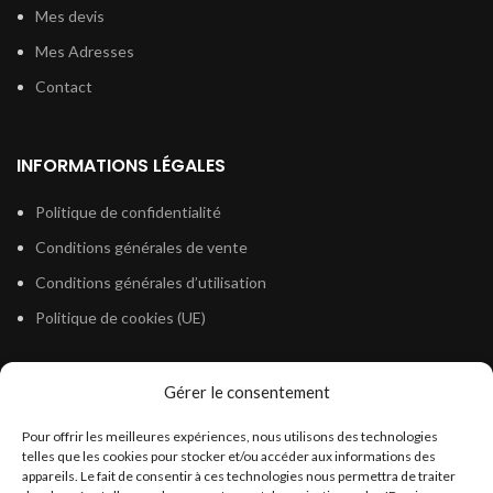
Mes devis
Mes Adresses
Contact
INFORMATIONS LÉGALES
Politique de confidentialité
Conditions générales de vente
Conditions générales d’utilisation
Politique de cookies (UE)
Gérer le consentement
LÉGISLATION
Pour offrir les meilleures expériences, nous utilisons des technologies
Législation Gasoil Fioul GNR
telles que les cookies pour stocker et/ou accéder aux informations des
appareils. Le fait de consentir à ces technologies nous permettra de traiter
Législation Essence