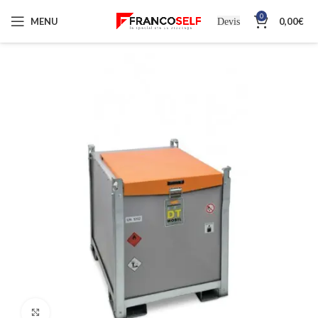
0
MENU
0,00
€
Devis
Cliquez pour agrandir