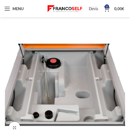
0
MENU
0,00
€
Devis
Cliquez pour agrandir