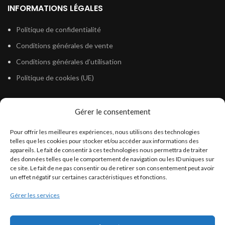
INFORMATIONS LÉGALES
Politique de confidentialité
Conditions générales de vente
Conditions générales d’utilisation
Politique de cookies (UE)
Gérer le consentement
LÉGISLATION
Pour offrir les meilleures expériences, nous utilisons des technologies
Législation Gasoil Fioul GNR
telles que les cookies pour stocker et/ou accéder aux informations des
appareils. Le fait de consentir à ces technologies nous permettra de traiter
Législation Essence
des données telles que le comportement de navigation ou les ID uniques sur
Législation Adblue
ce site. Le fait de ne pas consentir ou de retirer son consentement peut avoir
un effet négatif sur certaines caractéristiques et fonctions.
Législation Eau
Gérer les services
Législation Lubrifiant
Législation Phytosanitaire