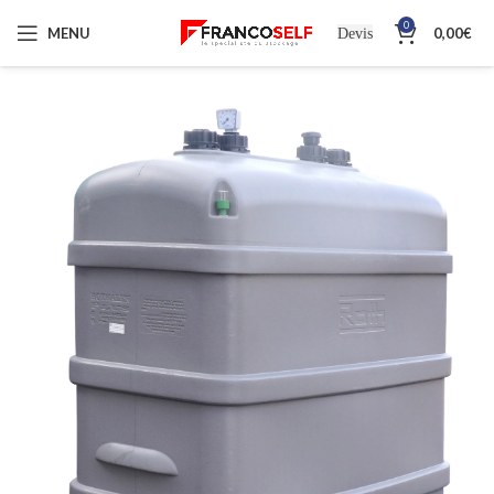
0
MENU
0,00
€
Devis