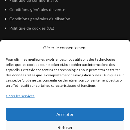
Politique de confidentialité
Conditions générales de vente
Conditions générales d’utilisation
Politique de cookies (UE)
Gérer le consentement
LÉGISLATION
Pour offrir les meilleures expériences, nous utilisons des technologies
Législation Gasoil Fioul GNR
telles que les cookies pour stocker et/ou accéder aux informations des
appareils. Le fait de consentir à ces technologies nous permettra de traiter
Législation Essence
des données telles que le comportement de navigation ou les ID uniques sur
Législation Adblue
ce site. Le fait de ne pas consentir ou de retirer son consentement peut avoir
un effet négatif sur certaines caractéristiques et fonctions.
Législation Eau
Gérer les services
Législation Lubrifiant
Législation Phytosanitaire
Accepter
Législation Rétention
Législation Déneigement
Refuser