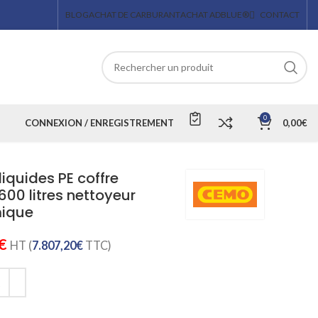
BLOG
ACHAT DE CARBURANT
ACHAT ADBLUE®
CONTACT
0
CONNEXION / ENREGISTREMENT
0,00
€
iquides PE coffre
600 litres nettoyeur
mique
€
HT (
7.807,20
€
TTC)