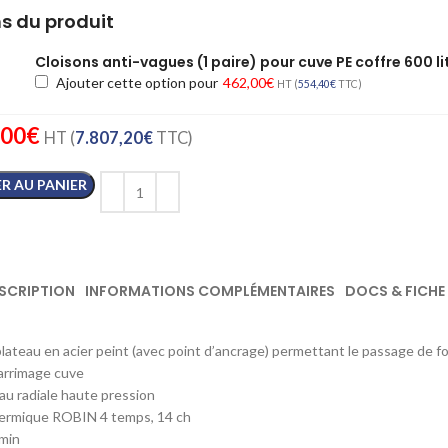
s du produit
Cloisons anti-vagues (1 paire) pour cuve PE coffre 600 li
Ajouter cette option pour
462,00
€
HT (
554,40
€
TTC)
,00
€
HT (
7.807,20
€
TTC)
R AU PANIER
SCRIPTION
INFORMATIONS COMPLÉMENTAIRES
DOCS & FICHE
plateau en acier peint (avec point d’ancrage) permettant le passage de fo
arrimage cuve
u radiale haute pression
ermique ROBIN 4 temps, 14 ch
/min