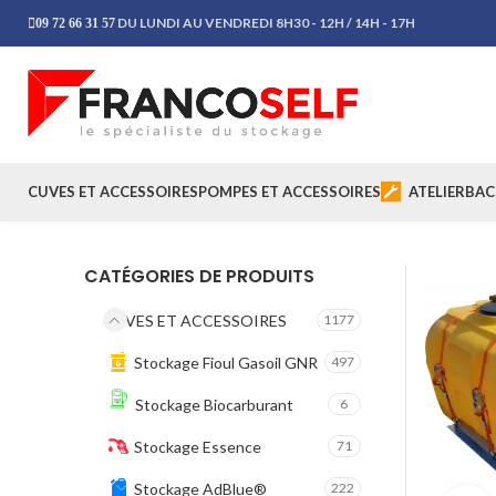
DU LUNDI AU VENDREDI 8H30 - 12H / 14H - 17H
09 72 66 31 57
CUVES ET ACCESSOIRES
POMPES ET ACCESSOIRES
ATELIER
BAC
CATÉGORIES DE PRODUITS
CUVES ET ACCESSOIRES
1177
Stockage Fioul Gasoil GNR
497
Stockage Biocarburant
6
Stockage Essence
71
Stockage AdBlue®
222