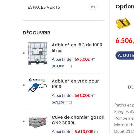
Option
ESPACES VERTS
81
DÉCOUVRIR
6.506
Adblue® en IBC de 1000
litres
AJOUTE
À partir de :
695,00
€
HT
(
834,00
€
TTC)
Adblue® en vrac pour
1000L
DE
À partir de :
561,00
€
HT
(
673,20
€
TTC)
Patins et 
Sangles d’
Cuve de chantier gasoil
Pompe à ea
GNR 3000L
Moteur th
Débit 21 l
À partir de :
5.613,00
€
HT