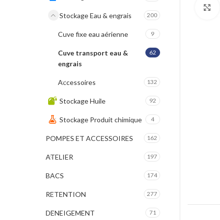
Stockage Eau & engrais
200
Cuve fixe eau aérienne
9
Cuve transport eau &
62
engrais
Accessoires
132
Stockage Huile
92
Stockage Produit chimique
4
POMPES ET ACCESSOIRES
162
ATELIER
197
BACS
174
RETENTION
277
DENEIGEMENT
71