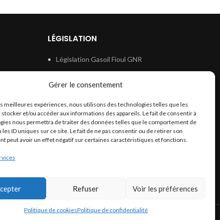
LÉGISLATION
Législation Gasoil Fioul GNR
e
Législation Essence
Gérer le consentement
ion
Législation Adblue
les meilleures expériences, nous utilisons des technologies telles que les
Législation Eau
 stocker et/ou accéder aux informations des appareils. Le fait de consentir à
Législation Lubrifiant
gies nous permettra de traiter des données telles que le comportement de
 les ID uniques sur ce site. Le fait de ne pas consentir ou de retirer son
Législation Phytosanitaire
 peut avoir un effet négatif sur certaines caractéristiques et fonctions.
Législation Rétention
rvices
Législation Déneigement
cepter
Refuser
Voir les préférences
Politique de cookies
Politique de confidentialité