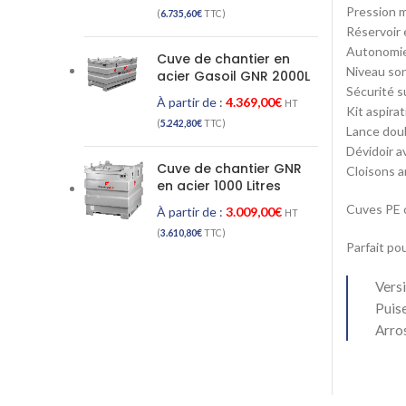
Pression m
(
6.735,60
€
TTC)
Réservoir 
Autonomi
Cuve de chantier en
Niveau so
acier Gasoil GNR 2000L
Sécurité s
À partir de :
4.369,00
€
HT
Kit aspira
(
5.242,80
€
TTC)
Lance doub
Dévidoir a
Cuve de chantier GNR
Cloisons a
en acier 1000 Litres
Cuves PE 
À partir de :
3.009,00
€
HT
(
3.610,80
€
TTC)
Parfait po
Versi
Puise
Arros