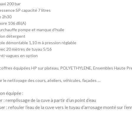
axi 200 bar
essence SP capacité 7 litres
e 2h30
nore 106 dB(A)
urchauffe pompe et manque d’huile
tion détergent
le démontable 1,10 m à pression réglable
vec 20 mètres de tuyau 5/16
nti-vagues en option
coffres équipées HP sur plateau, POLYETHYLENE, Ensembles Haute Pr
ur le nettoyage des cours, ateliers, véhicules, façades …
on équipée :
r : remplissage de la cuve à partir d’un point d’eau
er : refouler l’eau de la cuve vers le tuyau d’arrosage monté sur l’en