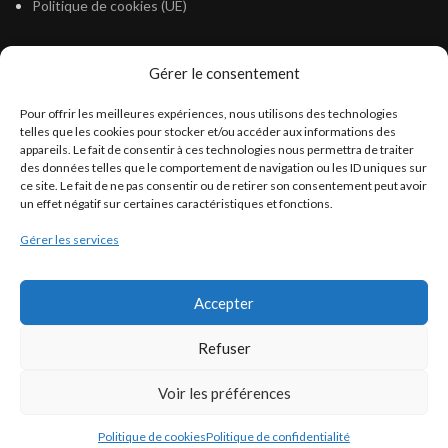
Politique de cookies (UE)
Gérer le consentement
LÉGISLATION
Pour offrir les meilleures expériences, nous utilisons des technologies
Législation Gasoil Fioul GNR
telles que les cookies pour stocker et/ou accéder aux informations des
appareils. Le fait de consentir à ces technologies nous permettra de traiter
Législation Essence
des données telles que le comportement de navigation ou les ID uniques sur
Législation Adblue
ce site. Le fait de ne pas consentir ou de retirer son consentement peut avoir
un effet négatif sur certaines caractéristiques et fonctions.
Législation Eau
Gérer les services
Législation Lubrifiant
Législation Phytosanitaire
Accepter
Législation Rétention
Législation Déneigement
Refuser
Voir les préférences
Politique de cookies
Politique de confidentialité
Francoself
COPYRIGHT ©
- Tous droits réservés.