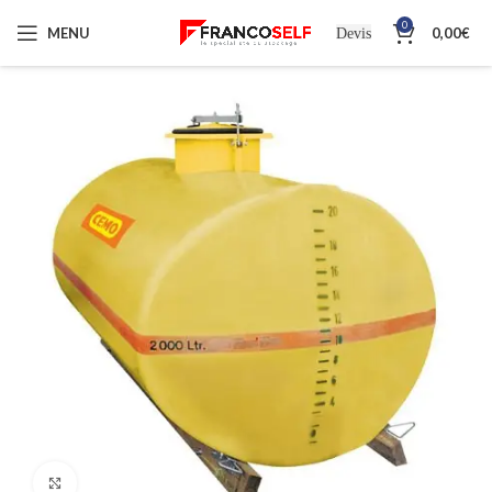
0
MENU
0,00
€
Devis
Cliquez pour agrandir