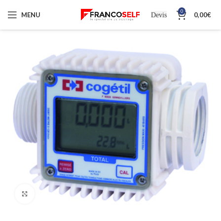
0
MENU
0,00
€
Devis
Cliquez pour agrandir