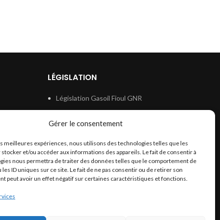
LÉGISLATION
Législation Gasoil Fioul GNR
e
Législation Essence
Gérer le consentement
ion
Législation Adblue
les meilleures expériences, nous utilisons des technologies telles que les
Législation Eau
 stocker et/ou accéder aux informations des appareils. Le fait de consentir à
Législation Lubrifiant
gies nous permettra de traiter des données telles que le comportement de
 les ID uniques sur ce site. Le fait de ne pas consentir ou de retirer son
Législation Phytosanitaire
 peut avoir un effet négatif sur certaines caractéristiques et fonctions.
Législation Rétention
rvices
Législation Déneigement