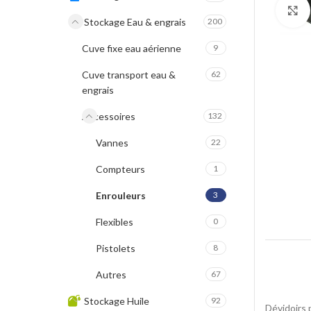
Stockage Eau & engrais
200
Cuve fixe eau aérienne
9
Cuve transport eau &
62
engrais
Accessoires
132
Vannes
22
Compteurs
1
Enrouleurs
3
Flexibles
0
Pistolets
8
Autres
67
Stockage Huile
92
Dévidoirs 