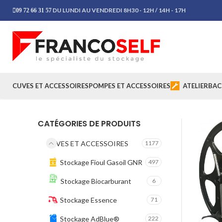
DU LUNDI AU VENDREDI 8H30 - 12H / 14H - 17H
09 72 66 31 57
CUVES ET ACCESSOIRES
POMPES ET ACCESSOIRES
ATELIER
BAC
CATÉGORIES DE PRODUITS
CUVES ET ACCESSOIRES
1177
Stockage Fioul Gasoil GNR
497
Stockage Biocarburant
6
Stockage Essence
71
Stockage AdBlue®
222