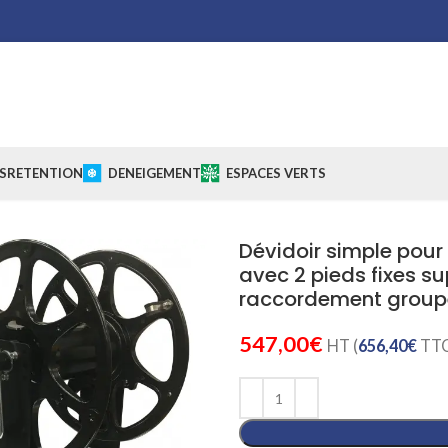
S
RETENTION
DENEIGEMENT
ESPACES VERTS
Dévidoir simple pour
avec 2 pieds fixes s
raccordement grou
547,00
€
HT (
656,40
€
TTC