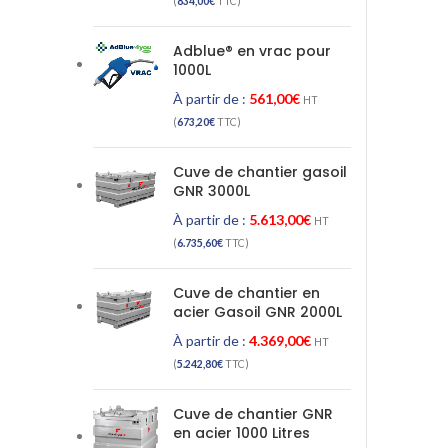
(
834,00
€
TTC)
Adblue® en vrac pour
1000L
À partir de :
561,00
€
HT
(
673,20
€
TTC)
Cuve de chantier gasoil
GNR 3000L
À partir de :
5.613,00
€
HT
(
6.735,60
€
TTC)
Cuve de chantier en
acier Gasoil GNR 2000L
À partir de :
4.369,00
€
HT
(
5.242,80
€
TTC)
Cuve de chantier GNR
en acier 1000 Litres