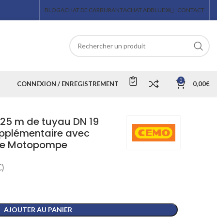
BLOG
ACHAT DE CARBURANT
ACHAT ADBLUE®
CONTACT
0
CONNEXION / ENREGISTREMENT
0,00
€
 25 m de tuyau DN 19
upplémentaire avec
pe Motopompe
)
AJOUTER AU PANIER