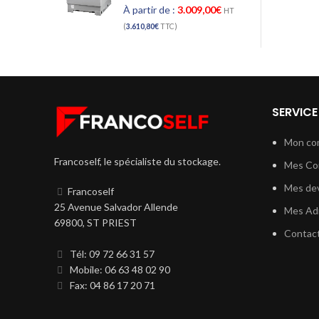
À partir de :
3.009,00
€
HT
(
3.610,80
€
TTC)
SERVICE
Mon co
Francoself, le spécialiste du stockage.
Mes C
Mes dev
Francoself
25 Avenue Salvador Allende
Mes Ad
69800, ST PRIEST
Contac
Tél: 09 72 66 31 57
Mobile: 06 63 48 02 90
Fax: 04 86 17 20 71