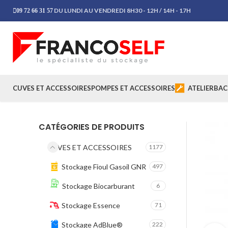
DU LUNDI AU VENDREDI 8H30 - 12H / 14H - 17H
09 72 66 31 57
CUVES ET ACCESSOIRES
POMPES ET ACCESSOIRES
ATELIER
BAC
CATÉGORIES DE PRODUITS
CUVES ET ACCESSOIRES
1177
Stockage Fioul Gasoil GNR
497
Stockage Biocarburant
6
Stockage Essence
71
Stockage AdBlue®
222