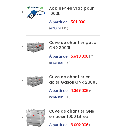
Adblue® en vrac pour
1000L
À partir de :
561,00
€
HT
(
673,20
€
TTC)
Cuve de chantier gasoil
GNR 3000L
À partir de :
5.613,00
€
HT
(
6.735,60
€
TTC)
Cuve de chantier en
acier Gasoil GNR 2000L
À partir de :
4.369,00
€
HT
(
5.242,80
€
TTC)
Cuve de chantier GNR
en acier 1000 Litres
À partir de :
3.009,00
€
HT