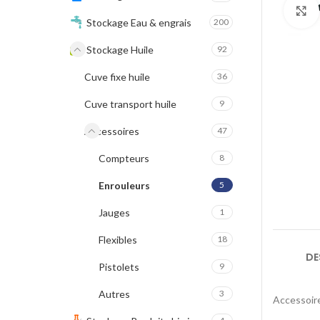
Stockage Eau & engrais
200
Stockage Huile
92
Cuve fixe huile
36
Cuve transport huile
9
Accessoires
47
Compteurs
8
Enrouleurs
5
Jauges
1
Flexibles
18
DE
Pistolets
9
Autres
3
Accessoi