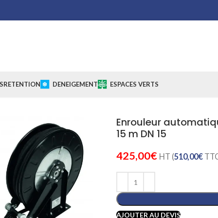
S
RETENTION
DENEIGEMENT
ESPACES VERTS
Enrouleur automatiqu
15 m DN 15
425,00
€
HT (
510,00
€
TTC
AJOUTER AU DEVIS