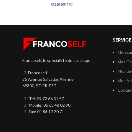
(
3.610,80
€
TTC)
SERVICE
Mon co
Francoself, le spécialiste du stockage.
Mes C
Mes dev
Francoself
25 Avenue Salvador Allende
Mes Ad
69800, ST PRIEST
Contac
Tél: 09 72 66 31 57
Mobile: 06 63 48 02 90
Fax: 04 86 17 20 71