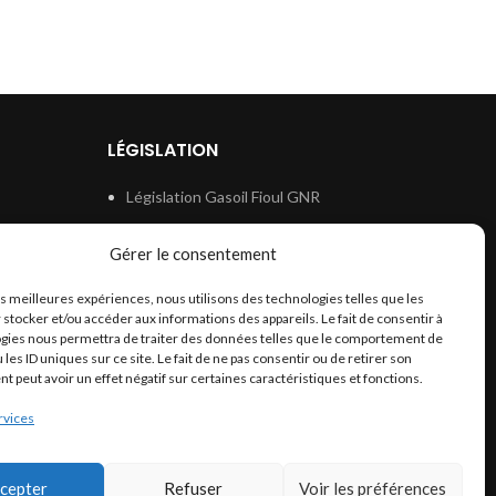
LÉGISLATION
Législation Gasoil Fioul GNR
e
Législation Essence
Gérer le consentement
ion
Législation Adblue
les meilleures expériences, nous utilisons des technologies telles que les
Législation Eau
 stocker et/ou accéder aux informations des appareils. Le fait de consentir à
Législation Lubrifiant
gies nous permettra de traiter des données telles que le comportement de
 les ID uniques sur ce site. Le fait de ne pas consentir ou de retirer son
Législation Phytosanitaire
 peut avoir un effet négatif sur certaines caractéristiques et fonctions.
Législation Rétention
rvices
Législation Déneigement
cepter
Refuser
Voir les préférences