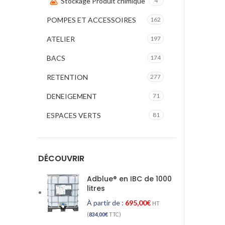
Stockage Produit chimique
4
POMPES ET ACCESSOIRES
162
ATELIER
197
BACS
174
RETENTION
277
DENEIGEMENT
71
ESPACES VERTS
81
DÉCOUVRIR
Adblue® en IBC de 1000
litres
À partir de :
695,00
€
HT
(
834,00
€
TTC)