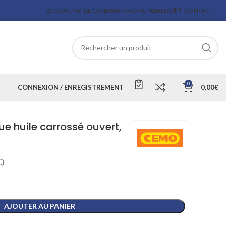
BLOG
ACHAT DE CARBURANT
ACHAT ADBLUE®
CONTACT
0
CONNEXION / ENREGISTREMENT
0,00
€
e huile carrossé ouvert,
)
AJOUTER AU PANIER