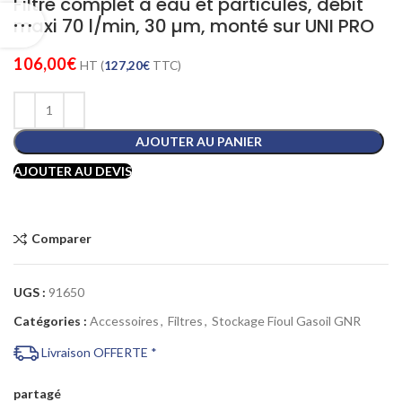
Filtre complet à eau et particules, débit
maxi 70 l/min, 30 µm, monté sur UNI PRO
106,00
€
HT (
127,20
€
TTC)
AJOUTER AU PANIER
AJOUTER AU DEVIS
Comparer
UGS :
91650
Catégories :
Accessoires
,
Filtres
,
Stockage Fioul Gasoil GNR
Livraison OFFERTE *
partagé