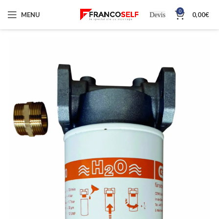
0
MENU
0,00
€
Devis