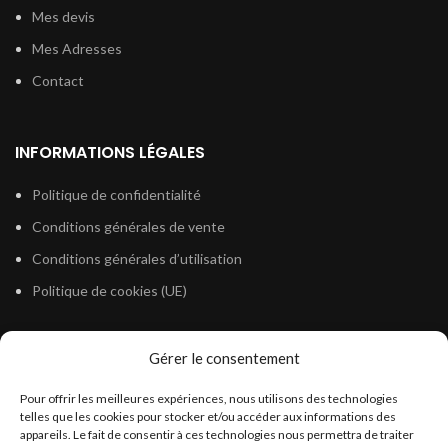
Mes devis
Mes Adresses
Contact
INFORMATIONS LÉGALES
Politique de confidentialité
Conditions générales de vente
Conditions générales d’utilisation
Politique de cookies (UE)
Gérer le consentement
LÉGISLATION
Pour offrir les meilleures expériences, nous utilisons des technologies
Législation Gasoil Fioul GNR
telles que les cookies pour stocker et/ou accéder aux informations des
appareils. Le fait de consentir à ces technologies nous permettra de traiter
Législation Essence