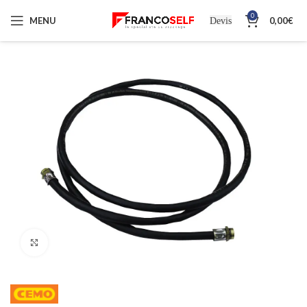
0
MENU
0,00
€
Devis
Cliquez pour agrandir