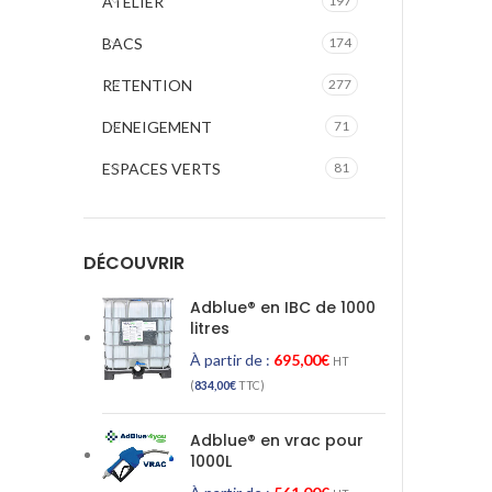
ATELIER
197
BACS
174
RETENTION
277
DENEIGEMENT
71
ESPACES VERTS
81
DÉCOUVRIR
Adblue® en IBC de 1000
litres
À partir de :
695,00
€
HT
(
834,00
€
TTC)
Adblue® en vrac pour
1000L