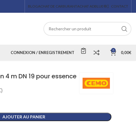
BLOG
ACHAT DE CARBURANT
ACHAT ADBLUE®
CONTACT
0
CONNEXION / ENREGISTREMENT
0,00
€
ion 4 m DN 19 pour essence
)
AJOUTER AU PANIER