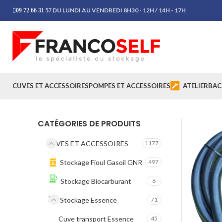
DU LUNDI AU VENDREDI 8H30 - 12H / 14H - 17H
09 72 66 31 57
CUVES ET ACCESSOIRES
POMPES ET ACCESSOIRES
ATELIER
BAC
CATÉGORIES DE PRODUITS
CUVES ET ACCESSOIRES
1177
Stockage Fioul Gasoil GNR
497
Stockage Biocarburant
6
Stockage Essence
71
Cuve transport Essence
45