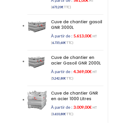
À partir de :
561,00
€
HT
(
673,20
€
TTC)
Cuve de chantier gasoil
GNR 3000L
À partir de :
5.613,00
€
HT
(
6.735,60
€
TTC)
Cuve de chantier en
acier Gasoil GNR 2000L
À partir de :
4.369,00
€
HT
(
5.242,80
€
TTC)
Cuve de chantier GNR
en acier 1000 Litres
À partir de :
3.009,00
€
HT
(
3.610,80
€
TTC)