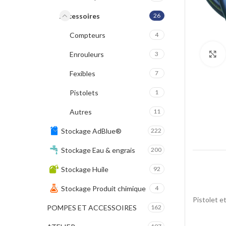
Accessoires
26
Compteurs
4
Enrouleurs
3
Fexibles
7
Pistolets
1
Autres
11
Stockage AdBlue®
222
Stockage Eau & engrais
200
Stockage Huile
92
Stockage Produit chimique
4
Pistolet
POMPES ET ACCESSOIRES
162