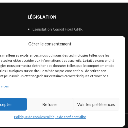
LÉGISLATION
Législation Gasoil Fioul GNR
e
Législation Essence
Gérer le consentement
ion
Législation Adblue
les meilleures expériences, nous utilisons des technologies telles que les
Législation Eau
 stocker et/ou accéder aux informations des appareils. Le fait de consentir à
Législation Lubrifiant
gies nous permettra de traiter des données telles que le comportement de
 les ID uniques sur ce site. Le fait de ne pas consentir ou de retirer son
Législation Phytosanitaire
 peut avoir un effet négatif sur certaines caractéristiques et fonctions.
Législation Rétention
rvices
Législation Déneigement
cepter
Refuser
Voir les préférences
Politique de cookies
Politique de confidentialité